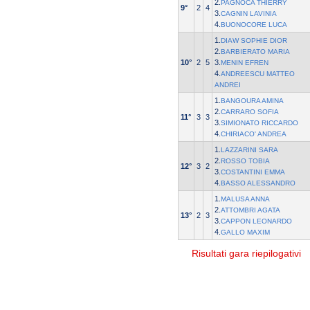
2.
PAGNOCA THIERRY
9°
2
4
3.
CAGNIN LAVINIA
4.
BUONOCORE LUCA
1.
DIAW SOPHIE DIOR
2.
BARBIERATO MARIA
10°
2
5
3.
MENIN EFREN
4.
ANDREESCU MATTEO
ANDREI
1.
BANGOURA AMINA
2.
CARRARO SOFIA
11°
3
3
3.
SIMIONATO RICCARDO
4.
CHIRIACO' ANDREA
1.
LAZZARINI SARA
2.
ROSSO TOBIA
12°
3
2
3.
COSTANTINI EMMA
4.
BASSO ALESSANDRO
1.
MALUSA ANNA
2.
ATTOMBRI AGATA
13°
2
3
3.
CAPPON LEONARDO
4.
GALLO MAXIM
Risultati gara riepilogativi
© 2004 Copyright by FIN Veneto - P.Iva 01384031009