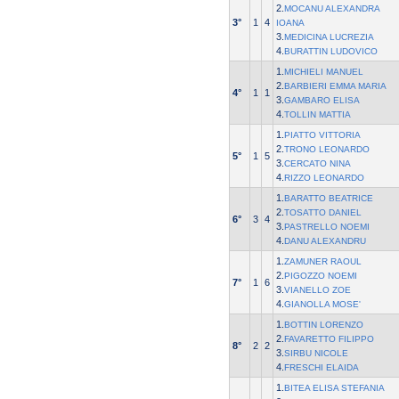
2.
MOCANU ALEXANDRA
3°
1
4
IOANA
3.
MEDICINA LUCREZIA
4.
BURATTIN LUDOVICO
1.
MICHIELI MANUEL
2.
BARBIERI EMMA MARIA
4°
1
1
3.
GAMBARO ELISA
4.
TOLLIN MATTIA
1.
PIATTO VITTORIA
2.
TRONO LEONARDO
5°
1
5
3.
CERCATO NINA
4.
RIZZO LEONARDO
1.
BARATTO BEATRICE
2.
TOSATTO DANIEL
6°
3
4
3.
PASTRELLO NOEMI
4.
DANU ALEXANDRU
1.
ZAMUNER RAOUL
2.
PIGOZZO NOEMI
7°
1
6
3.
VIANELLO ZOE
4.
GIANOLLA MOSE'
1.
BOTTIN LORENZO
2.
FAVARETTO FILIPPO
8°
2
2
3.
SIRBU NICOLE
4.
FRESCHI ELAIDA
1.
BITEA ELISA STEFANIA