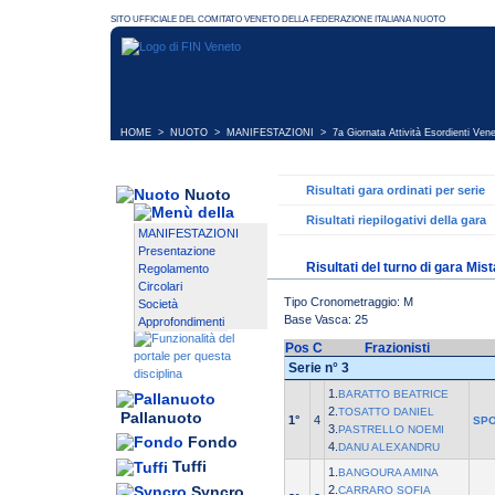
HOME
>
NUOTO
>
MANIFESTAZIONI
>
7a Giornata Attività Esordienti Ven
Risultati gara ordinati per serie
Nuoto
Risultati riepilogativi della gara
MANIFESTAZIONI
Presentazione
Risultati del turno di gara Mis
Regolamento
Circolari
Tipo Cronometraggio: M
Società
Base Vasca: 25
Approfondimenti
Pos
C
Frazionisti
Serie n° 3
1.
BARATTO BEATRICE
2.
TOSATTO DANIEL
Pallanuoto
1°
4
SPO
3.
PASTRELLO NOEMI
Fondo
4.
DANU ALEXANDRU
Tuffi
1.
BANGOURA AMINA
Syncro
2.
CARRARO SOFIA