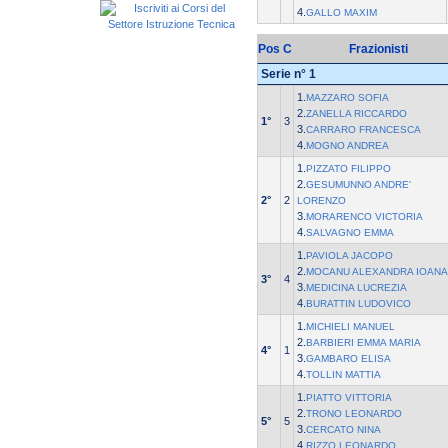
4.
GALLO MAXIM
Pos
C
Frazionisti
Serie n° 1
1.
MAZZARO SOFIA
2.
ZANELLA RICCARDO
1°
3
3.
CARRARO FRANCESCA
4.
MOGNO ANDREA
1.
PIZZATO FILIPPO
2.
GESUMUNNO ANDRE'
2°
2
LORENZO
3.
MORARENCO VICTORIA
4.
SALVAGNO EMMA
1.
PAVIOLA JACOPO
2.
MOCANU ALEXANDRA IOANA
3°
4
3.
MEDICINA LUCREZIA
4.
BURATTIN LUDOVICO
1.
MICHIELI MANUEL
2.
BARBIERI EMMA MARIA
4°
1
3.
GAMBARO ELISA
4.
TOLLIN MATTIA
1.
PIATTO VITTORIA
2.
TRONO LEONARDO
5°
5
3.
CERCATO NINA
4.
RIZZO LEONARDO