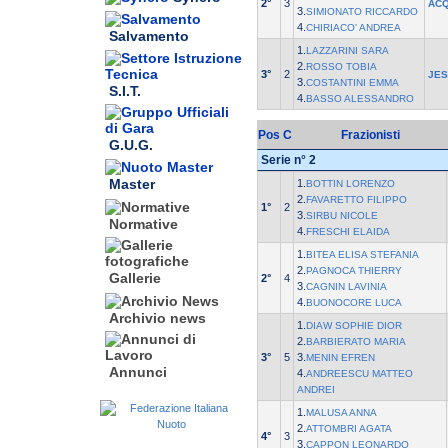
2°
3
ACQ
3.
SIMIONATO RICCARDO
4.
CHIRIACO' ANDREA
Salvamento
1.
LAZZARINI SARA
2.
ROSSO TOBIA
3°
2
JE
3.
COSTANTINI EMMA
S.I.T.
4.
BASSO ALESSANDRO
Pos
C
Frazionisti
G.U.G.
Serie n° 2
Master
1.
BOTTIN LORENZO
2.
FAVARETTO FILIPPO
1°
2
3.
SIRBU NICOLE
Normative
4.
FRESCHI ELAIDA
1.
BITEA ELISA STEFANIA
2.
PAGNOCA THIERRY
Gallerie
2°
4
3.
CAGNIN LAVINIA
4.
BUONOCORE LUCA
Archivio news
1.
DIAW SOPHIE DIOR
2.
BARBIERATO MARIA
3°
5
3.
MENIN EFREN
Annunci
4.
ANDREESCU MATTEO
ANDREI
1.
MALUSA ANNA
2.
ATTOMBRI AGATA
4°
3
3.
CAPPON LEONARDO