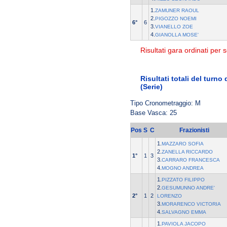
1.
ZAMUNER RAOUL
2.
PIGOZZO NOEMI
6°
6
3.
VIANELLO ZOE
4.
GIANOLLA MOSE'
Risultati gara ordinati per s
Risultati totali del turno
(Serie)
Tipo Cronometraggio: M
Base Vasca: 25
Pos
S
C
Frazionisti
1.
MAZZARO SOFIA
2.
ZANELLA RICCARDO
1°
1
3
3.
CARRARO FRANCESCA
4.
MOGNO ANDREA
1.
PIZZATO FILIPPO
2.
GESUMUNNO ANDRE'
2°
1
2
LORENZO
3.
MORARENCO VICTORIA
4.
SALVAGNO EMMA
1.
PAVIOLA JACOPO