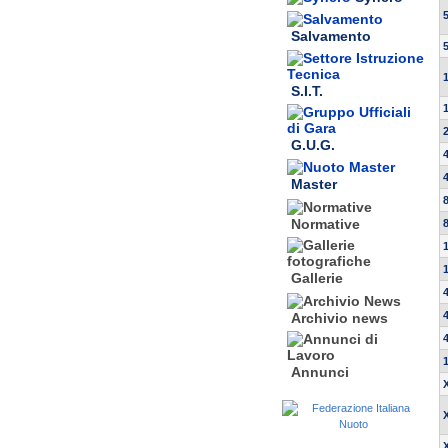
Salvamento
S.I.T.
G.U.G.
Master
Normative
Gallerie
Archivio news
Annunci