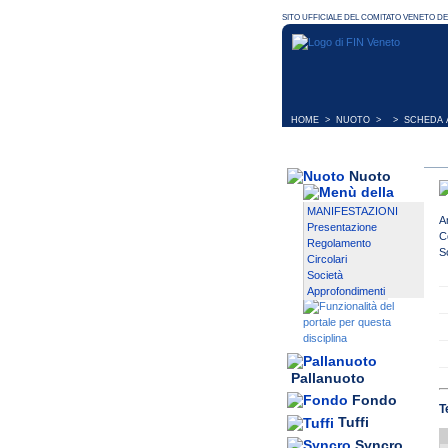
HOME
>
NUOTO
> > SCHEDA A
Nuoto
MANIFESTAZIONI
A
Presentazione
C
Regolamento
S
Circolari
Società
Approfondimenti
Pallanuoto
Fondo
T
Tuffi
Syncro