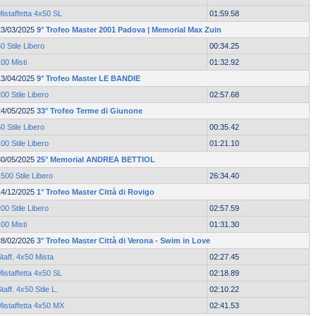
istaffetta 4x50 SL
01:59.58
23/03/2025
9° Trofeo Master 2001 Padova | Memorial Max Zuin
0 Stile Libero
00:34.25
00 Misti
01:32.92
13/04/2025
9° Trofeo Master LE BANDIE
00 Stile Libero
02:57.68
24/05/2025
33° Trofeo Terme di Giunone
0 Stile Libero
00:35.42
00 Stile Libero
01:21.10
30/05/2025
25° Memorial ANDREA BETTIOL
500 Stile Libero
26:34.40
14/12/2025
1° Trofeo Master Città di Rovigo
00 Stile Libero
02:57.59
00 Misti
01:31.30
28/02/2026
3° Trofeo Master Città di Verona - Swim in Love
taff. 4x50 Mista
02:27.45
istaffetta 4x50 SL
02:18.89
taff. 4x50 Stile L.
02:10.22
Mistaffetta 4x50 MX
02:41.53