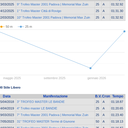
23/03/2025
9° Trofeo Master 2001 Padova | Memorial Max Zuin
25
A
01:32.92
14/12/2025
1° Trofeo Master Città di Rovigo
25
A
01:31.30
22/03/2026
10° Trofeo Master 2001 Padova | Memorial Max Zuin
25
A
01:32.92
50 m
25 m
maggio 2025
settembre 2025
gennaio 2026
00 Stile Libero
Data
Manifestazione
B.V.
Cron
Tempo
15/04/2018
3° TROFEO MASTER LE BANDIE
25
A
01:18.87
14/04/2019
4° Trofeo master LE BANDIE
25
A
01:20.65
19/03/2023
7° Trofeo Master 2001 Padova | Memorial Max Zuin
25
A
01:23.40
27/05/2023
31° TROFEO MASTER Terme di Giunone
50
A
01:18.13
24/03/2024
8° Trofeo Master 2001 Padova | Memorial Max Zuin
25
A
01:16.87