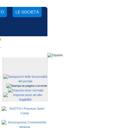
TO
LE SOCIETÀ
O
Gestisci una società?
Devi iscrivere i tuoi atleti alle
manifestazioni?