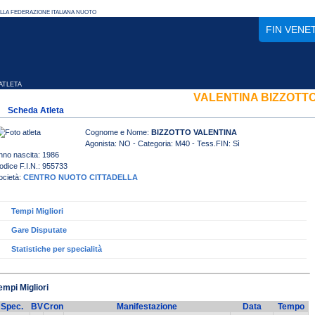
FIN VENE
TLETA
VALENTINA BIZZOTT
Scheda Atleta
Cognome e Nome:
BIZZOTTO VALENTINA
Agonista: NO - Categoria: M40 - Tess.FIN: Sì
nno nascita: 1986
odice F.I.N.: 955733
ocietà:
CENTRO NUOTO CITTADELLA
Tempi Migliori
Gare Disputate
Statistiche per specialità
empi Migliori
Spec.
BV
Cron
Manifestazione
Data
Tempo