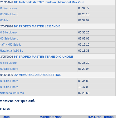
22/03/2026
10° Trofeo Master 2001 Padova | Memorial Max Zuin
0 Stile Libero
00:34.72
00 Stile Libero
01:20.10
00 Misti
01:32.92
12/04/2026
10° TROFEO MASTER LE BANDIE
0 Stile Libero
00:35.26
00 Stile Libero
03:02.08
taff. 4x50 Stile L.
02:12.10
istaffetta 4x50 SL
02:15.38
23/05/2026
34° TROFEO MASTER TERME DI GIUNONE
0 Stile Libero
00:35.39
00 Stile Libero
01:22.04
29/05/2026
26° MEMORIAL ANDREA BETTIOL
00 Stile Libero
06:34.82
00 Stile Libero
13:47.0
Mistaffetta 4x50 MX
02:23.60
tatistiche per specialità
00 Misti
Data
Manifestazione
B.V.
Cron
Tempo