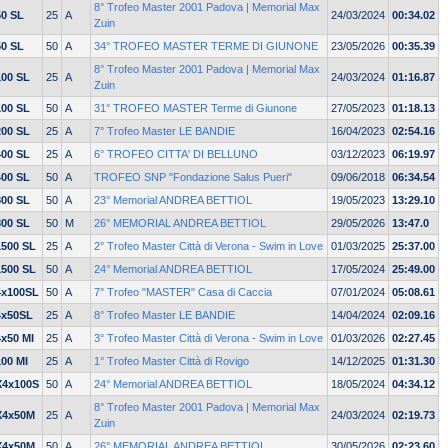
8° Trofeo Master 2001 Padova | Memorial Max
50 SL
25
A
24/03/2024
00:34.02
Zuin
50 SL
50
A
34° TROFEO MASTER TERME DI GIUNONE
23/05/2026
00:35.39
8° Trofeo Master 2001 Padova | Memorial Max
100 SL
25
A
24/03/2024
01:16.87
Zuin
100 SL
50
A
31° TROFEO MASTER Terme di Giunone
27/05/2023
01:18.13
200 SL
25
A
7° Trofeo Master LE BANDIE
16/04/2023
02:54.16
400 SL
25
A
6° TROFEO CITTA' DI BELLUNO
03/12/2023
06:19.97
400 SL
50
A
TROFEO SNP "Fondazione Salus Pueri"
09/06/2018
06:34.54
800 SL
50
A
23° Memorial ANDREA BETTIOL
19/05/2023
13:29.10
800 SL
50
M
26° MEMORIAL ANDREA BETTIOL
29/05/2026
13:47.0
1500 SL
25
A
2° Trofeo Master Città di Verona - Swim in Love
01/03/2025
25:37.00
1500 SL
50
A
24° Memorial ANDREA BETTIOL
17/05/2024
25:49.00
4x100SL
50
A
7° Trofeo "MASTER" Casa di Caccia
07/01/2024
05:08.61
4x50SL
25
A
8° Trofeo Master LE BANDIE
14/04/2024
02:09.16
4x50 MI
25
A
3° Trofeo Master Città di Verona - Swim in Love
01/03/2026
02:27.45
100 MI
25
A
1° Trofeo Master Città di Rovigo
14/12/2025
01:31.30
X4x100S
50
A
24° Memorial ANDREA BETTIOL
18/05/2024
04:34.12
8° Trofeo Master 2001 Padova | Memorial Max
X4x50M
25
A
24/03/2024
02:19.73
Zuin
X4x50M
50
A
26° MEMORIAL ANDREA BETTIOL
30/05/2026
02:23.60