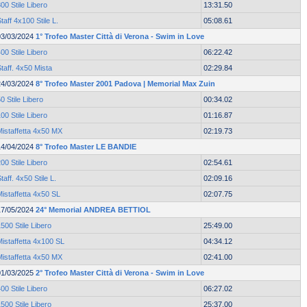
00 Stile Libero
13:31.50
taff 4x100 Stile L.
05:08.61
03/03/2024
1° Trofeo Master Città di Verona - Swim in Love
00 Stile Libero
06:22.42
taff. 4x50 Mista
02:29.84
24/03/2024
8° Trofeo Master 2001 Padova | Memorial Max Zuin
0 Stile Libero
00:34.02
00 Stile Libero
01:16.87
Mistaffetta 4x50 MX
02:19.73
14/04/2024
8° Trofeo Master LE BANDIE
00 Stile Libero
02:54.61
taff. 4x50 Stile L.
02:09.16
istaffetta 4x50 SL
02:07.75
17/05/2024
24° Memorial ANDREA BETTIOL
500 Stile Libero
25:49.00
istaffetta 4x100 SL
04:34.12
Mistaffetta 4x50 MX
02:41.00
01/03/2025
2° Trofeo Master Città di Verona - Swim in Love
00 Stile Libero
06:27.02
500 Stile Libero
25:37.00