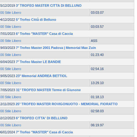
15/12/2019
3° TROFEO MASTER CITTA DI BELLUNO
00 Stile Libero
03:03.07
04/12/2022
5° Trofeo Città di Belluno
00 Stile Libero
03:03.57
07/01/2023
6° Trofeo "MASTER" Casa di Caccia
00 Stile Libero
ASS
19/03/2023
7° Trofeo Master 2001 Padova | Memorial Max Zuin
00 Stile Libero
01:23.40
16/04/2023
7° Trofeo Master LE BANDIE
00 Stile Libero
02:54.16
19/05/2023
23° Memorial ANDREA BETTIOL
00 Stile Libero
13:29.10
27/05/2023
31° TROFEO MASTER Terme di Giunone
00 Stile Libero
01:18.13
12/11/2023
25° TROFEO MASTER ROVIGONUOTO - MEMORIAL FIORATTO
00 Stile Libero
02:58.03
02/12/2023
6° TROFEO CITTA' DI BELLUNO
00 Stile Libero
06:19.97
06/01/2024
7° Trofeo "MASTER" Casa di Caccia