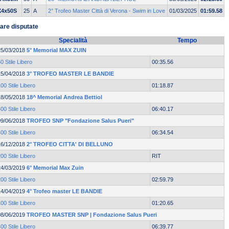
X4x50S
25
A
2° Trofeo Master Città di Verona - Swim in Love
01/03/2025
01:59.58
are disputate
Specialità
Tempo
25/03/2018
5° Memorial MAX ZUIN
0 Stile Libero
00:35.56
15/04/2018
3° TROFEO MASTER LE BANDIE
00 Stile Libero
01:18.87
18/05/2018
18^ Memorial Andrea Bettiol
00 Stile Libero
06:40.17
09/06/2018
TROFEO SNP "Fondazione Salus Pueri"
00 Stile Libero
06:34.54
16/12/2018
2° TROFEO CITTA' DI BELLUNO
00 Stile Libero
RIT
24/03/2019
6° Memorial Max Zuin
00 Stile Libero
02:59.79
14/04/2019
4° Trofeo master LE BANDIE
00 Stile Libero
01:20.65
08/06/2019
TROFEO MASTER SNP | Fondazione Salus Pueri
00 Stile Libero
06:39.77