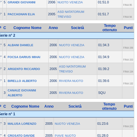
°
5
2006
01:51.0
GRANDI GIOVANNI
NUOTO VENEZIA
FINA 95
ASD NATATORIUM
°
1
2005
01:51.7
PACCAGNAN ELIA
TREVISO
FINA 94
Tempo
P
C
Cognome Nome
Anno
Società
Punti
ottenuto
Serie n° 2
°
5
2006
01:34.3
ALBANI DANIELE
NUOTO VENEZIA
FINA 156
°
4
2006
01:34.9
FOCSA DARIUS MIHAI
NUOTO VENEZIA
FINA 153
ASD NATATORIUM
°
2
2005
01:39.2
ARGENTO RICCARDO
TREVISO
FINA 134
°
1
2006
01:39.6
BIRELLO ALBERTO
RIVIERA NUOTO
FINA 132
CANAUZ GIOVANNI
3
2005
SQU
RIVIERA NUOTO
ALBERTO
Tempo
P
C
Cognome Nome
Anno
Società
Punti
ottenuto
Serie n° 1
°
3
2005
01:23.6
MALUSA LORENZO
NUOTO VENEZIA
FINA 223
°
4
2005
01:28.0
CROSATO DAVIDE
PIAVE NUOTO