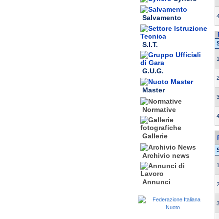
4
Salvamento
S.I.T.
1
G.U.G.
2
Master
3
Normative
4
Gallerie
Archivio news
1
Annunci
2
3