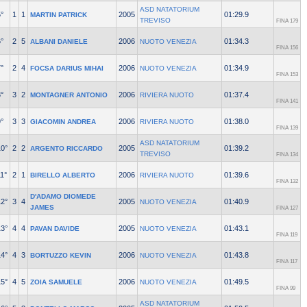
ASD NATATORIUM
°
1
1
2005
01:29.9
MARTIN PATRICK
TREVISO
FINA 179
°
2
5
2006
01:34.3
ALBANI DANIELE
NUOTO VENEZIA
FINA 156
°
2
4
2006
01:34.9
FOCSA DARIUS MIHAI
NUOTO VENEZIA
FINA 153
°
3
2
2006
01:37.4
MONTAGNER ANTONIO
RIVIERA NUOTO
FINA 141
°
3
3
2006
01:38.0
GIACOMIN ANDREA
RIVIERA NUOTO
FINA 139
ASD NATATORIUM
10°
2
2
2005
01:39.2
ARGENTO RICCARDO
TREVISO
FINA 134
1°
2
1
2006
01:39.6
BIRELLO ALBERTO
RIVIERA NUOTO
FINA 132
D'ADAMO DIOMEDE
12°
3
4
2005
01:40.9
NUOTO VENEZIA
JAMES
FINA 127
13°
4
4
2005
01:43.1
PAVAN DAVIDE
NUOTO VENEZIA
FINA 119
14°
4
3
2006
01:43.8
BORTUZZO KEVIN
NUOTO VENEZIA
FINA 117
15°
4
5
2006
01:49.5
ZOIA SAMUELE
NUOTO VENEZIA
FINA 99
ASD NATATORIUM