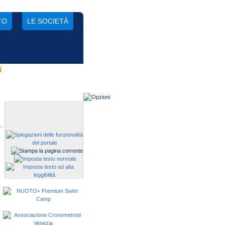
TO
LE SOCIETÀ
i
Gestisci una società?
Devi iscrivere i tuoi atleti alle
manifestazioni?