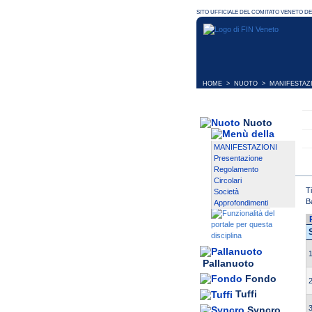
HOME
>
NUOTO
>
MANIFESTAZ
Nuoto
MANIFESTAZIONI
Presentazione
Regolamento
Circolari
T
Società
B
Approfondimenti
1
Pallanuoto
Fondo
2
Tuffi
3
Syncro