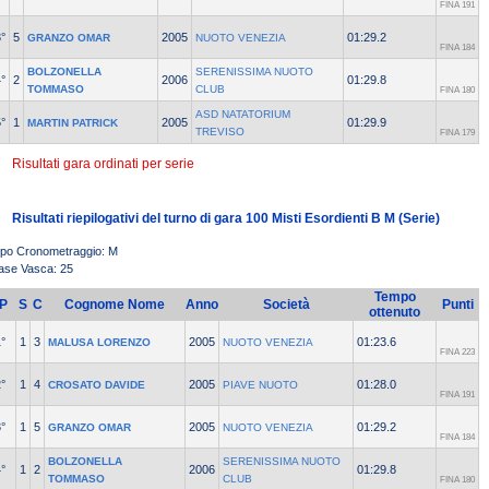
FINA 191
°
5
2005
01:29.2
GRANZO OMAR
NUOTO VENEZIA
FINA 184
BOLZONELLA
SERENISSIMA NUOTO
°
2
2006
01:29.8
TOMMASO
CLUB
FINA 180
ASD NATATORIUM
°
1
2005
01:29.9
MARTIN PATRICK
TREVISO
FINA 179
Risultati gara ordinati per serie
Risultati riepilogativi del turno di gara 100 Misti Esordienti B M (Serie)
ipo Cronometraggio: M
ase Vasca: 25
Tempo
P
S
C
Cognome Nome
Anno
Società
Punti
ottenuto
°
1
3
2005
01:23.6
MALUSA LORENZO
NUOTO VENEZIA
FINA 223
°
1
4
2005
01:28.0
CROSATO DAVIDE
PIAVE NUOTO
FINA 191
°
1
5
2005
01:29.2
GRANZO OMAR
NUOTO VENEZIA
FINA 184
BOLZONELLA
SERENISSIMA NUOTO
°
1
2
2006
01:29.8
TOMMASO
CLUB
FINA 180