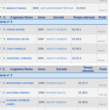
FINA 79
°
5
2005
01:59.8
BABALICI MIHAIL
ASD NATATORIUM TREVISO
FINA 76
P
C
Cognome Nome
Anno
Società
Tempo ottenuto
Punti
Serie n° 4
°
4
2005
01:43.1
PAVAN DAVIDE
NUOTO VENEZIA
FINA 119
°
3
2006
01:43.8
BORTUZZO KEVIN
NUOTO VENEZIA
FINA 117
°
5
2006
01:49.5
ZOIA SAMUELE
NUOTO VENEZIA
FINA 99
°
2
2006
01:52.4
MAZZONE LORENZO
NUOTO VENEZIA
FINA 92
Tempo
P
C
Cognome Nome
Anno
Società
Punti
ottenuto
Serie n° 3
°
2
2006
01:37.4
MONTAGNER ANTONIO
RIVIERA NUOTO
FINA 141
°
3
2006
01:38.0
GIACOMIN ANDREA
RIVIERA NUOTO
FINA 139
D'ADAMO DIOMEDE
°
4
2005
01:40.9
NUOTO VENEZIA
JAMES
FINA 127