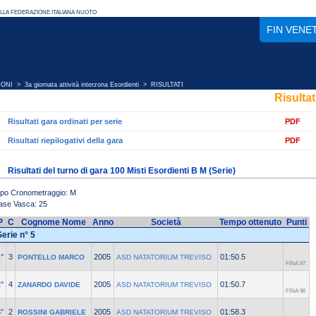
FIN VENE
IONI
>
3a giornata attività interzona Esordienti
> RISULTATI
Risultat
Risultati gara ordinati per serie
PDF
Risultati riepilogativi della gara
PDF
Risultati del turno di gara 100 Misti Esordienti B M (Serie)
ipo Cronometraggio: M
ase Vasca: 25
P
C
Cognome Nome
Anno
Società
Tempo ottenuto
Punti
Serie n° 5
°
3
2005
01:50.5
PONTELLO MARCO
ASD NATATORIUM TREVISO
FINA 97
°
4
2005
01:50.7
ZANARDO DAVIDE
ASD NATATORIUM TREVISO
FINA 96
°
2
2005
01:58.3
ROSSINI GABRIELE
ASD NATATORIUM TREVISO