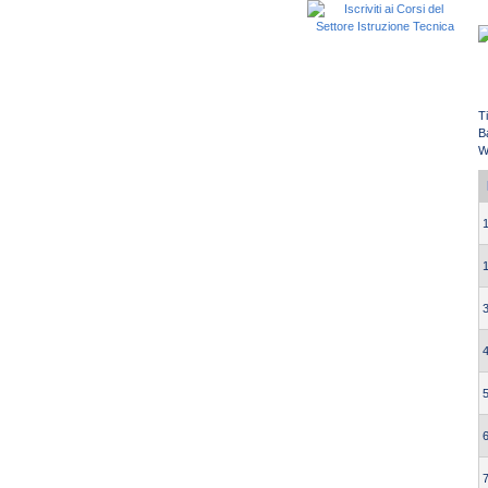
T
B
W
1
1
3
4
5
6
7