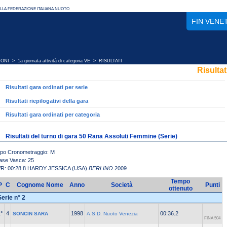
FIN VENE
IONI
>
1a giornata attività di categoria VE
> RISULTATI
Risultat
Risultati gara ordinati per serie
Risultati riepilogativi della gara
Risultati gara ordinati per categoria
Risultati del turno di gara 50 Rana Assoluti Femmine (Serie)
ipo Cronometraggio: M
ase Vasca: 25
R: 00:28.8 HARDY JESSICA (USA)
BERLINO
2009
Tempo
P
C
Cognome Nome
Anno
Società
Punti
ottenuto
Serie n° 2
°
4
1998
00:36.2
SONCIN SARA
A.S.D. Nuoto Venezia
FINA 504