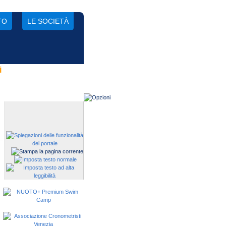
TO
LE SOCIETÀ
i
Gestisci una società?
Devi iscrivere i tuoi atleti alle
manifestazioni?