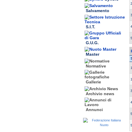
2
Salvamento
3
S.I.T.
4
5
G.U.G.
Master
Normative
1
1
Gallerie
3
Archivio news
4
Annunci
5
5