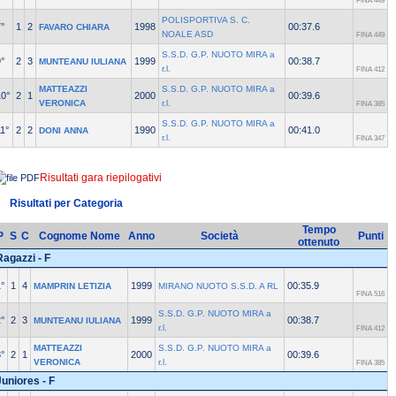
FINA 449
POLISPORTIVA S. C.
°
1
2
1998
00:37.6
FAVARO CHIARA
NOALE ASD
FINA 449
S.S.D. G.P. NUOTO MIRA a
°
2
3
1999
00:38.7
MUNTEANU IULIANA
r.l.
FINA 412
MATTEAZZI
S.S.D. G.P. NUOTO MIRA a
10°
2
1
2000
00:39.6
VERONICA
r.l.
FINA 385
S.S.D. G.P. NUOTO MIRA a
1°
2
2
1990
00:41.0
DONI ANNA
r.l.
FINA 347
Risultati gara riepilogativi
Risultati per Categoria
Tempo
P
S
C
Cognome Nome
Anno
Società
Punti
ottenuto
Ragazzi - F
°
1
4
1999
00:35.9
MAMPRIN LETIZIA
MIRANO NUOTO S.S.D. A RL
FINA 516
S.S.D. G.P. NUOTO MIRA a
°
2
3
1999
00:38.7
MUNTEANU IULIANA
r.l.
FINA 412
MATTEAZZI
S.S.D. G.P. NUOTO MIRA a
°
2
1
2000
00:39.6
VERONICA
r.l.
FINA 385
Juniores - F