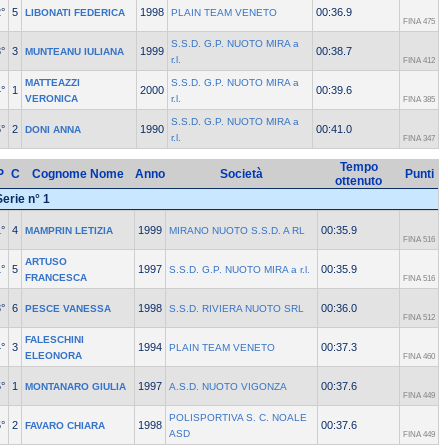
°
5
1998
00:36.9
LIBONATI FEDERICA
PLAIN TEAM VENETO
FINA 475
S.S.D. G.P. NUOTO MIRA a
°
3
1999
00:38.7
MUNTEANU IULIANA
r.l.
FINA 412
MATTEAZZI
S.S.D. G.P. NUOTO MIRA a
°
1
2000
00:39.6
VERONICA
r.l.
FINA 385
S.S.D. G.P. NUOTO MIRA a
°
2
1990
00:41.0
DONI ANNA
r.l.
FINA 347
Tempo
P
C
Cognome Nome
Anno
Società
Punti
ottenuto
Serie n° 1
°
4
1999
00:35.9
MAMPRIN LETIZIA
MIRANO NUOTO S.S.D. A RL
FINA 516
ARTUSO
°
5
1997
00:35.9
S.S.D. G.P. NUOTO MIRA a r.l.
FRANCESCA
FINA 516
°
6
1998
00:36.0
PESCE VANESSA
S.S.D. RIVIERA NUOTO SRL
FINA 512
FALESCHINI
°
3
1994
00:37.3
PLAIN TEAM VENETO
ELEONORA
FINA 460
°
1
1997
00:37.6
MONTANARO GIULIA
A.S.D. NUOTO VIGONZA
FINA 449
POLISPORTIVA S. C. NOALE
°
2
1998
00:37.6
FAVARO CHIARA
ASD
FINA 449