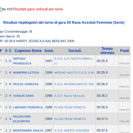
Risultati gara ordinati per serie
Risultati riepilogativi del turno di gara 50 Rana Assoluti Femmine (Serie)
ipo Cronometraggio: M
ase Vasca: 25
R: 00:28.8 HARDY JESSICA (USA)
BERLINO
2009
Tempo
P
S
C
Cognome Nome
Anno
Società
Punti
ottenuto
ARTUSO
S.S.D. G.P. NUOTO MIRA a
°
1
5
1997
00:35.9
FRANCESCA
r.l.
FINA 516
°
1
4
1999
00:35.9
MAMPRIN LETIZIA
MIRANO NUOTO S.S.D. A RL
FINA 516
°
1
6
1998
00:36.0
PESCE VANESSA
S.S.D. RIVIERA NUOTO SRL
FINA 512
°
2
4
1998
00:36.2
SONCIN SARA
A.S.D. Nuoto Venezia
FINA 504
°
2
5
1998
00:36.9
LIBONATI FEDERICA
PLAIN TEAM VENETO
FINA 475
FALESCHINI
°
1
3
1994
00:37.3
PLAIN TEAM VENETO
ELEONORA
FINA 460
°
1
1
1997
00:37.6
MONTANARO GIULIA
A.S.D. NUOTO VIGONZA