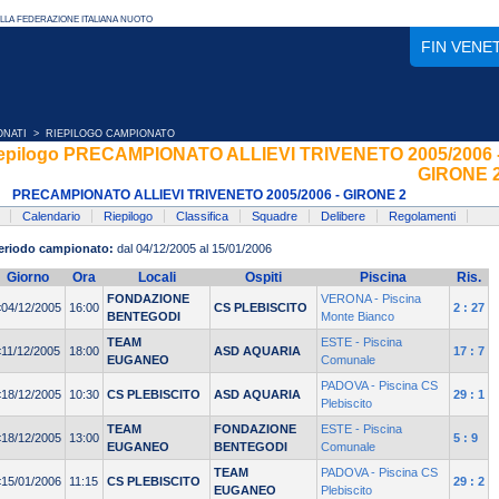
FIN VENE
ONATI
> RIEPILOGO CAMPIONATO
epilogo PRECAMPIONATO ALLIEVI TRIVENETO 2005/2006 
GIRONE 
PRECAMPIONATO ALLIEVI TRIVENETO 2005/2006 - GIRONE 2
Calendario
Riepilogo
Classifica
Squadre
Delibere
Regolamenti
eriodo campionato:
dal 04/12/2005 al 15/01/2006
Giorno
Ora
Locali
Ospiti
Piscina
Ris.
FONDAZIONE
VERONA - Piscina
<04/12/2005
16:00
CS PLEBISCITO
2 : 27
BENTEGODI
Monte Bianco
TEAM
ESTE - Piscina
<11/12/2005
18:00
ASD AQUARIA
17 : 7
EUGANEO
Comunale
PADOVA - Piscina CS
<18/12/2005
10:30
CS PLEBISCITO
ASD AQUARIA
29 : 1
Plebiscito
TEAM
FONDAZIONE
ESTE - Piscina
<18/12/2005
13:00
5 : 9
EUGANEO
BENTEGODI
Comunale
TEAM
PADOVA - Piscina CS
<15/01/2006
11:15
CS PLEBISCITO
29 : 2
EUGANEO
Plebiscito