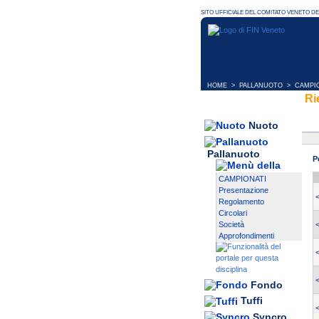
HOME
>
PALLANUOTO
>
CAMPI
Ri
Nuoto
Pallanuoto
P
CAMPIONATI
Presentazione
Regolamento
Circolari
Società
Approfondimenti
Fondo
Tuffi
Syncro