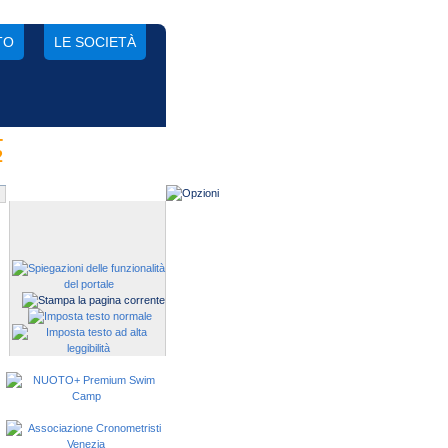
TO
LE SOCIETÀ
-
Gestisci una società?
2
Devi iscrivere i tuoi atleti alle
manifestazioni?