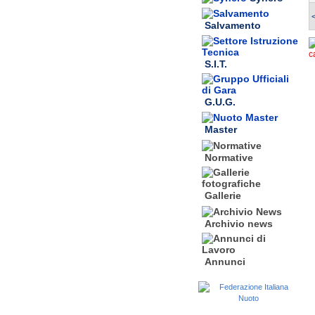
Salvamento
c
S.I.T.
G.U.G.
Master
Normative
Gallerie
Archivio news
Annunci