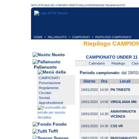
HOME
>
PALLANUOTO
>
CAMPIONATI
> RIEPILOGO CAMPIONATO
Riepilogo CAMPI
Nuoto
CAMPIONATO UNDER 11 
Calendario
Riepilogo
Class
Pallanuoto
Periodo campionato:
dal 19/01
CAMPIONATI
Giorno
Ora
Locali
Presentazione
Regolamento
19/01/2020
14:00
PN TRIESTE
Circolari
Società
19/01/2020
14:00
VIRGILIANA MN
Approfondimenti
AMAVIVINUOTA
19/01/2020
14:30
VICENZA
Fondo
19/01/2020
14:30
CSS VR
Tuffi
Syncro
19/01/2020
15:00
PADOVANUOTO