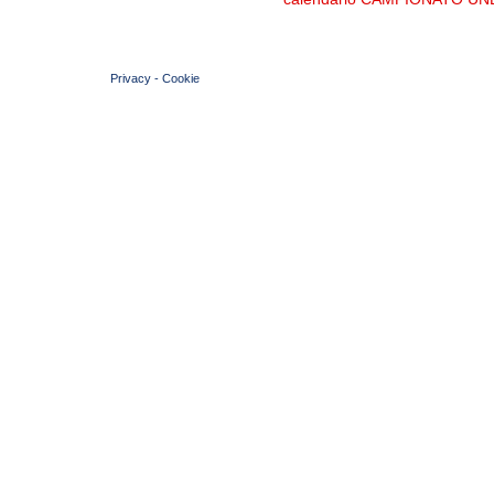
© 2004 Copyright by FIN Veneto - P.Iva 01384031009
Privacy
-
Cookie