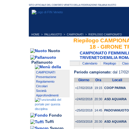
HOME
>
PALLANUOTO
>
CAMPIONATI
> RIEPILOGO CAMPIONATO
Riepilogo CAMPION
18 - GIRONE 
Nuoto
CAMPIONATO FEMMINILE 
TRIVENETO/EMILIA RO
Pallanuoto
Calendario
Riepilogo
Class
Periodo campionato:
dal 17/02
CAMPIONATI
Presentazione
Giorno
Ora
Locali
Regolamento
Circolari
<17/02/2018
19:15
COOP PARMA
Società
Approfondimenti
<24/02/2018
20:30
ASD AQUARIA
<25/02/2018
14:45
PADOVANUOTO
Fondo
Tuffi
<03/03/2018
20:30
ASD AQUARIA
Syncro