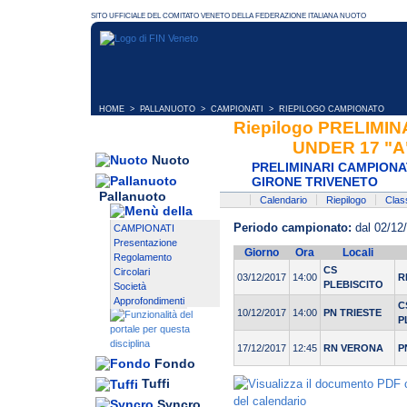
HOME
>
PALLANUOTO
>
CAMPIONATI
> RIEPILOGO CAMPIONATO
Riepilogo PRELIMI
UNDER 17 "A
Nuoto
PRELIMINARI CAMPIONAT
GIRONE TRIVENETO
Pallanuoto
Calendario
Riepilogo
Class
Periodo campionato:
dal 02/12
CAMPIONATI
Presentazione
Giorno
Ora
Locali
Regolamento
CS
Circolari
03/12/2017
14:00
R
PLEBISCITO
Società
Approfondimenti
C
10/12/2017
14:00
PN TRIESTE
P
17/12/2017
12:45
RN VERONA
P
Fondo
Tuffi
Syncro