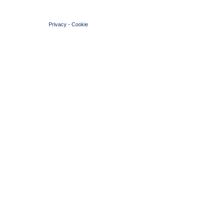
© 2004 Copyright by FIN Veneto - P.Iva 01384031009
Privacy
-
Cookie