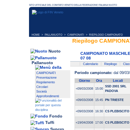
HOME
>
PALLANUOTO
>
CAMPIONATI
> RIEPILOGO CAMPIONATO
Riepilogo CAMPION
Nuoto
CAMPIONATO MASCHILE 
07 08
Pallanuoto
Calendario
Riepilogo
Class
Periodo campionato:
dal 09/03
CAMPIONATI
Presentazione
Giorno
Ora
Locali
Regolamento
SSD 2001 SRL
Circolari
<09/03/2008
15:00
PADOVA
Società
Approfondimenti
<09/03/2008
15:45
PN TRIESTE
<09/03/2008
16:30
CS PLEBISCITO
Fondo
Tuffi
<19/04/2008
17:00
CS PLEBISCITO
Syncro