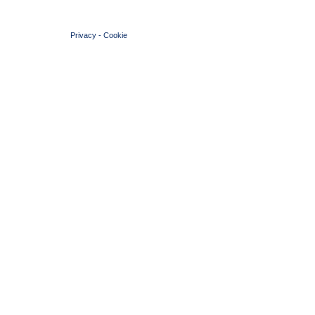
© 2004 Copyright by FIN Veneto - P.Iva 01384031009
Privacy
-
Cookie