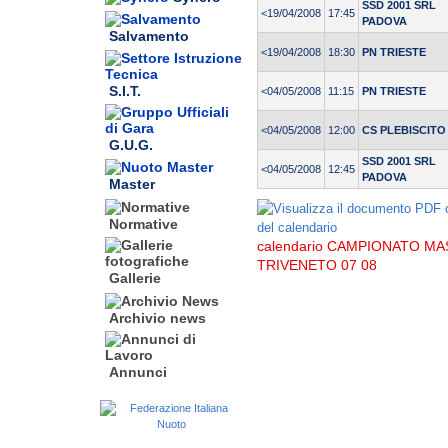
SSD 2001 SRL
<19/04/2008
17:45
PADOVA
Salvamento
<19/04/2008
18:30
PN TRIESTE
S.I.T.
<04/05/2008
11:15
PN TRIESTE
<04/05/2008
12:00
CS PLEBISCITO
G.U.G.
SSD 2001 SRL
<04/05/2008
12:45
PADOVA
Master
Normative
calendario CAMPIONATO MA
TRIVENETO 07 08
Gallerie
Archivio news
Annunci