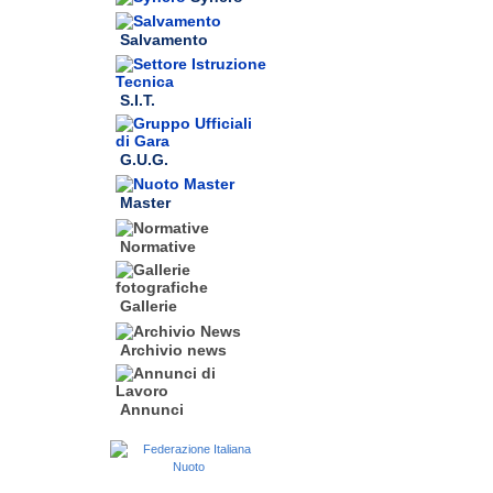
Salvamento
S.I.T.
G.U.G.
Master
Normative
Gallerie
Archivio news
Annunci