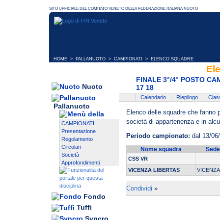
HOME
>
PALLANUOTO
>
CAMPIONATI
> ELENCO SQUADRE
El
FINALE 3°/4° POSTO C
Nuoto
17 18
Calendario
Riepilogo
Class
Pallanuoto
Elenco delle squadre che fanno pa
società di appartenenza e in alcun
CAMPIONATI
Presentazione
Periodo campionato:
dal 13/06
Regolamento
Circolari
Nome squadra
Sede
Società
CSS VR
Approfondimenti
VICENZA LIBERTAS
VICENZ
Condividi
»
Fondo
Tuffi
Syncro