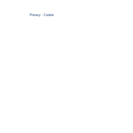
© 2004 Copyright by FIN Veneto - P.Iva 01384031009
Privacy
-
Cookie