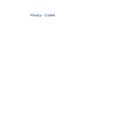
© 2004 Copyright by FIN Veneto - P.Iva 01384031009
Privacy
-
Cookie