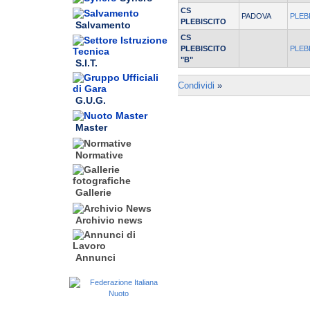
CS
PADOVA
PLEB
PLEBISCITO
Salvamento
CS
PLEBISCITO
PLEB
"B"
S.I.T.
Condividi
»
G.U.G.
Master
Normative
Gallerie
Archivio news
Annunci