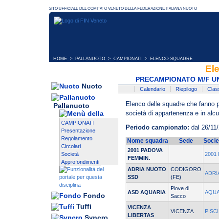
HOME
>
PALLANUOTO
>
CAMPIONATI
> ELENCO SQUADRE
El
PRECAMPIONATO M/F UND
Nuoto
Calendario
Riepilogo
Class
Elenco delle squadre che fanno pa
Pallanuoto
società di appartenenza e in alcun
CAMPIONATI
Periodo campionato:
dal 26/11/
Presentazione
Regolamento
Nome squadra
Sede
Socie
Circolari
2001 PADOVA
Società
2001
FEMMIN.
Approfondimenti
ADRIA NUOTO
CODIGORO
ADRI
SSD
(FE)
Piove di
ASD AQUARIA
AQUA
Fondo
Sacco
Tuffi
VICENZA
VICENZA
PISC
LIBERTAS
Syncro