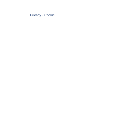
© 2004 Copyright by FIN Veneto - P.Iva 01384031009
Privacy
-
Cookie