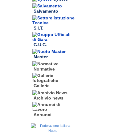
Salvamento
S.I.T.
G.U.G.
Master
Normative
Gallerie
Archivio news
Annunci