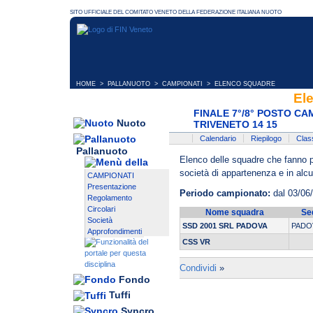
HOME
>
PALLANUOTO
>
CAMPIONATI
> ELENCO SQUADRE
El
FINALE 7°/8° POSTO C
Nuoto
TRIVENETO 14 15
Calendario
Riepilogo
Class
Pallanuoto
Elenco delle squadre che fanno pa
società di appartenenza e in alcun
CAMPIONATI
Presentazione
Periodo campionato:
dal 03/06
Regolamento
Circolari
Nome squadra
Se
Società
SSD 2001 SRL PADOVA
PADO
Approfondimenti
CSS VR
Condividi
»
Fondo
Tuffi
Syncro