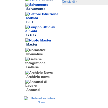
Condividi
»
Salvamento
S.I.T.
G.U.G.
Master
Normative
Gallerie
Archivio news
Annunci