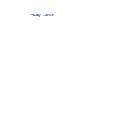
© 2004 Copyright by FIN Veneto - P.Iva 01384031009
Privacy
-
Cookie