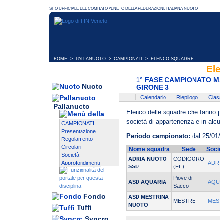
HOME
>
PALLANUOTO
>
CAMPIONATI
> ELENCO SQUADRE
El
1° FASE CAMPIONATO M
Nuoto
GIRONE 3
Calendario
Riepilogo
Class
Pallanuoto
Elenco delle squadre che fanno pa
società di appartenenza e in alcun
CAMPIONATI
Presentazione
Periodo campionato:
dal 25/01
Regolamento
Circolari
Nome squadra
Sede
Soci
Società
ADRIA NUOTO
CODIGORO
Approfondimenti
ADR
SSD
(FE)
Piove di
ASD AQUARIA
AQU
Sacco
Fondo
ASD MESTRINA
MESTRE
MES
NUOTO
Tuffi
Syncro