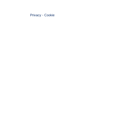
© 2004 Copyright by FIN Veneto - P.Iva 01384031009
Privacy
-
Cookie