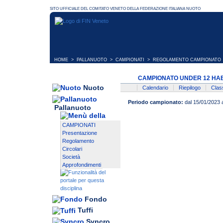
HOME
>
PALLANUOTO
>
CAMPIONATI
> REGOLAMENTO CAMPIONATO
CAMPIONATO UNDER 12 HAB
Nuoto
Calendario
Riepilogo
Class
Periodo campionato:
dal 15/01/2023 
Pallanuoto
CAMPIONATI
Presentazione
Regolamento
Circolari
Società
Approfondimenti
Fondo
Tuffi
Syncro