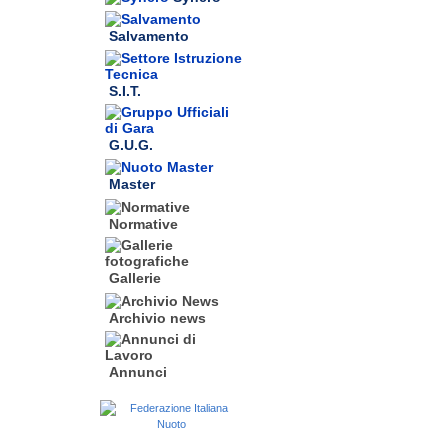
Salvamento
S.I.T.
G.U.G.
Master
Normative
Gallerie
Archivio news
Annunci