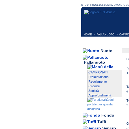
HOME
>
PALLANUOTO
>
CAMPI
Nuoto
P
Pallanuoto
I
CAMPIONATI
T
Presentazione
Regolamento
Circolari
T
Società
€
Approfondimenti
T
€
Fondo
Tuffi
G
Syncro
(