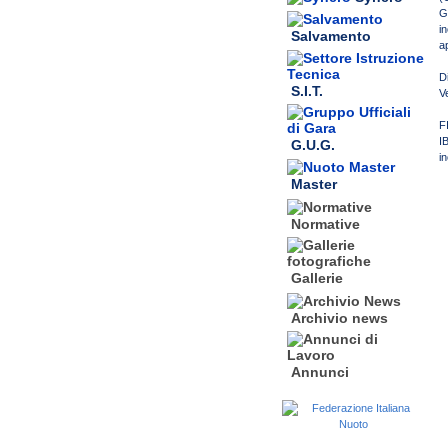
G
i
Salvamento
a
D
S.I.T.
V
F
I
G.U.G.
i
Master
Normative
Gallerie
Archivio news
Annunci