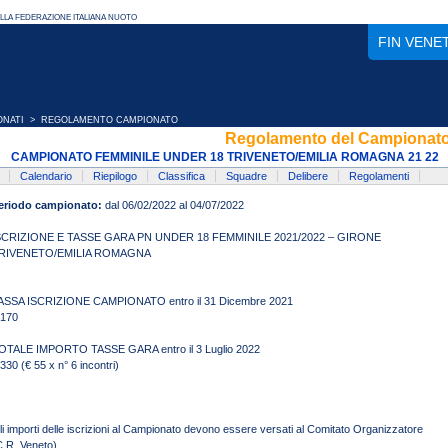
FIN VENE
ONATI
> REGOLAMENTO CAMPIONATO
Regolamento del Campionat
CAMPIONATO FEMMINILE UNDER 18 TRIVENETO/EMILIA ROMAGNA 21 22
Calendario
Riepilogo
Classifica
Squadre
Delibere
Regolamenti
eriodo campionato:
dal 06/02/2022 al 04/07/2022
SCRIZIONE E TASSE GARA PN UNDER 18 FEMMINILE 2021/2022 – GIRONE
RIVENETO/EMILIA ROMAGNA
ASSA ISCRIZIONE CAMPIONATO entro il 31 Dicembre 2021
 170
OTALE IMPORTO TASSE GARA entro il 3 Luglio 2022
 330 (€ 55 x n° 6 incontri)
li importi delle iscrizioni al Campionato devono essere versati al Comitato Organizzatore
C.R. Veneto).