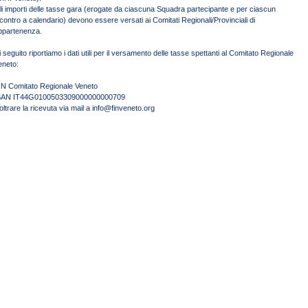
li importi delle tasse gara (erogate da ciascuna Squadra partecipante e per ciascun
ncontro a calendario) devono essere versati ai Comitati Regionali/Provinciali di
ppartenenza.
i seguito riportiamo i dati utili per il versamento delle tasse spettanti al Comitato Regionale
eneto:
IN Comitato Regionale Veneto
BAN IT44G0100503309000000000709
noltrare la ricevuta via mail a info@finveneto.org