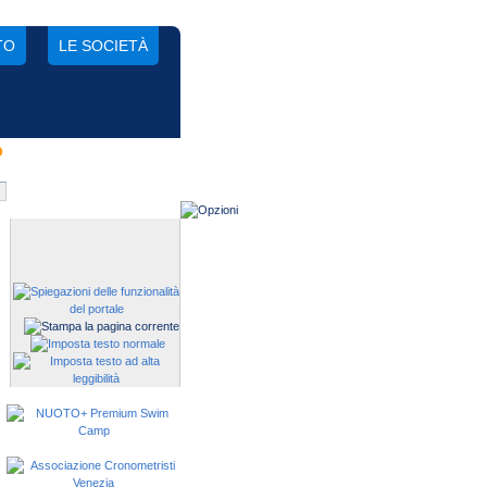
TO
LE SOCIETÀ
o
Gestisci una società?
Devi iscrivere i tuoi atleti alle
manifestazioni?