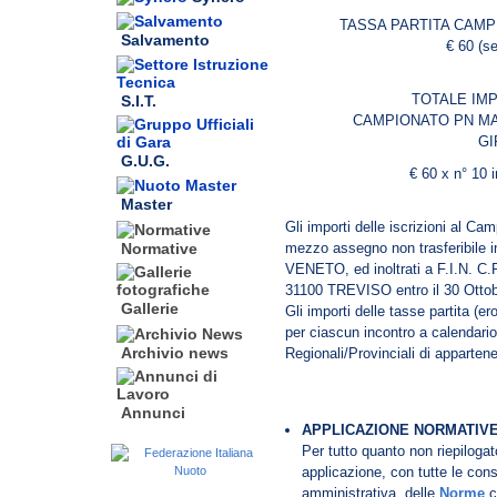
TASSA PARTITA CAMP
Salvamento
€ 60 (s
TOTALE IM
S.I.T.
CAMPIONATO PN MA
GI
G.U.G.
€ 60 x n° 10 i
Master
Gli importi delle iscrizioni al Ca
mezzo assegno non trasferibile
Normative
VENETO, ed inoltrati a F.I.N.
31100 TREVISO entro il 30 Ottob
Gallerie
Gli importi delle tasse partita (
per ciascun incontro a calendario
Archivio news
Regionali/Provinciali di apparten
Annunci
APPLICAZIONE NORMATIVE
Per tutto quanto non riepilogat
applicazione, con tutte le con
amministrativa, delle
Norme
c