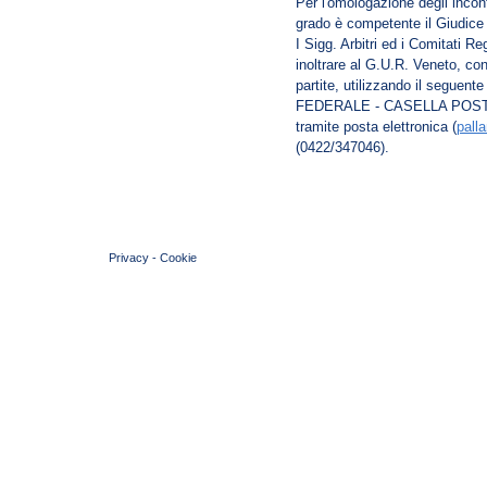
Per l'omologazione degli incontr
grado è competente il Giudice
I Sigg. Arbitri ed i Comitati Re
inoltrare al G.U.R. Veneto, con
partite, utilizzando il seguent
FEDERALE - CASELLA POSTAL
tramite posta elettronica (
pall
(0422/347046).
© 2004 Copyright by FIN Veneto - P.Iva 01384031009
Privacy
-
Cookie