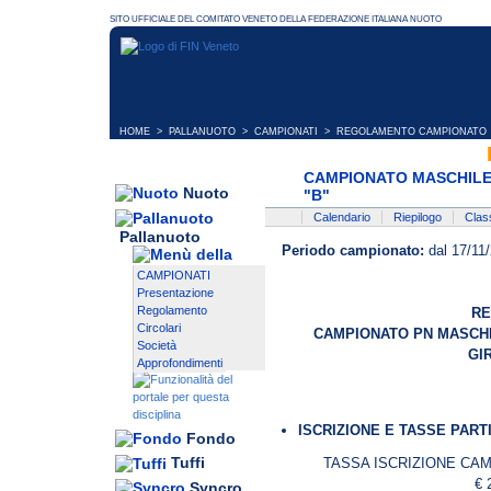
HOME
>
PALLANUOTO
>
CAMPIONATI
> REGOLAMENTO CAMPIONATO
CAMPIONATO MASCHILE 
Nuoto
"B"
Calendario
Riepilogo
Class
Pallanuoto
Periodo campionato:
dal 17/11/
CAMPIONATI
Presentazione
Regolamento
R
Circolari
CAMPIONATO PN MASCHIL
Società
GIR
Approfondimenti
ISCRIZIONE E TASSE PART
Fondo
Tuffi
TASSA ISCRIZIONE CA
€ 
Syncro