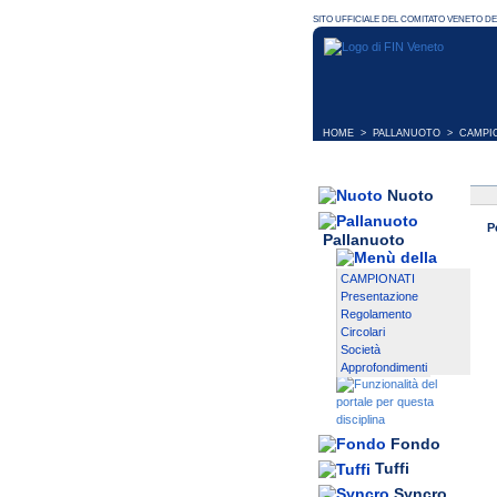
HOME
>
PALLANUOTO
>
CAMPI
Nuoto
P
Pallanuoto
CAMPIONATI
Presentazione
Regolamento
Circolari
Società
Approfondimenti
Fondo
Tuffi
Syncro