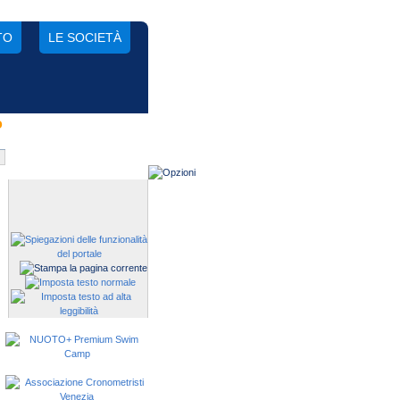
TO
LE SOCIETÀ
o
Gestisci una società?
Devi iscrivere i tuoi atleti alle
manifestazioni?