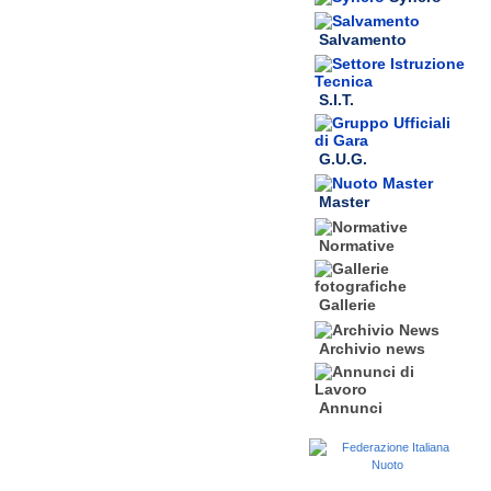
Salvamento
S.I.T.
G.U.G.
Master
Normative
Gallerie
Archivio news
Annunci