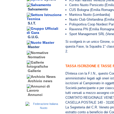
AS Rari Nantes Venezia (Vene
Centro Nuoto Persiceto (Emil
Salvamento
CUS Bologna (Emilia Romagn
Mantova Nuoto (Lombardia)
Nuoto Club Ghirlandina (Emil
S.I.T.
Polisportiva Coop Nordest Pa
Ravenna PN (Emilia Romagna
Sport Management SRL (Vene
G.U.G.
Si svolgerà in un unico Girone, co
questa Fase, la Squadra 1° class
Master
2.
Normative
TASSA ISCRIZIONE E TASSE 
Gallerie
D'intesa con la F.I.N., questo Com
amministrativi legati agli oneri ist
Archivio news
iscrizioni al Campionato in ogget
Società partecipante e per ciasc
tutti versati a mezzo assegno circ
Annunci
COMITATO REGIONALE VENETO ed
CASELLA POSTALE 140 - 3110
La Segreteria del C.R. Veneto pr
estratto conto a beneficio dei C