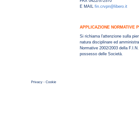
FAX 0422/572570
E MAIL
fin.crvpn@libero.it
APPLICAZIONE NORMATIVE P
Si richiama l'attenzione sulla pi
natura disciplinare ed amministra
Normative 2002/2003 della F.I.N. 
possesso delle Società.
© 2004 Copyright by FIN Veneto - P.Iva 01384031009
Privacy
-
Cookie