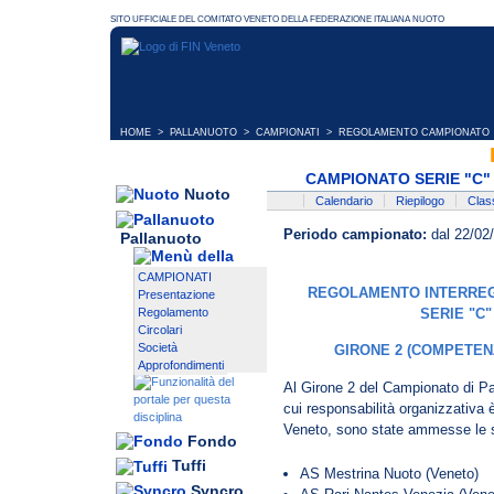
HOME
>
PALLANUOTO
>
CAMPIONATI
> REGOLAMENTO CAMPIONATO
CAMPIONATO SERIE "C" 
Nuoto
Calendario
Riepilogo
Class
Periodo campionato:
dal 22/02
Pallanuoto
CAMPIONATI
REGOLAMENTO INTERREG
Presentazione
SERIE "C"
Regolamento
Circolari
Società
GIRONE 2 (COMPETENZ
Approfondimenti
Al Girone 2 del Campionato di Pa
cui responsabilità organizzativa 
Veneto, sono state ammesse le 
Fondo
Tuffi
AS Mestrina Nuoto (Veneto)
Syncro