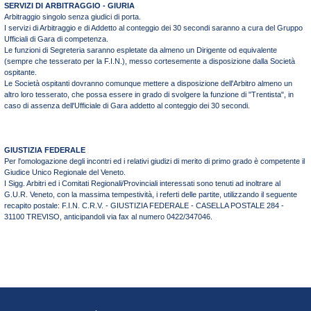
SERVIZI DI ARBITRAGGIO - GIURIA
Arbitraggio singolo senza giudici di porta.
I servizi di Arbitraggio e di Addetto al conteggio dei 30 secondi saranno a cura del Gruppo
Ufficiali di Gara di competenza.
Le funzioni di Segreteria saranno espletate da almeno un Dirigente od equivalente
(sempre che tesserato per la F.I.N.), messo cortesemente a disposizione dalla Società
ospitante.
Le Società ospitanti dovranno comunque mettere a disposizione dell'Arbitro almeno un
altro loro tesserato, che possa essere in grado di svolgere la funzione di "Trentista", in
caso di assenza dell'Ufficiale di Gara addetto al conteggio dei 30 secondi.
GIUSTIZIA FEDERALE
Per l'omologazione degli incontri ed i relativi giudizi di merito di primo grado è competente il
Giudice Unico Regionale del Veneto.
I Sigg. Arbitri ed i Comitati Regionali/Provinciali interessati sono tenuti ad inoltrare al
G.U.R. Veneto, con la massima tempestività, i referti delle partite, utilizzando il seguente
recapito postale: F.I.N. C.R.V. - GIUSTIZIA FEDERALE - CASELLA POSTALE 284 -
31100 TREVISO, anticipandoli via fax al numero 0422/347046.