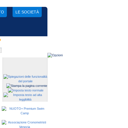
TO
LE SOCIETÀ
o
Gestisci una società?
Devi iscrivere i tuoi atleti alle
manifestazioni?