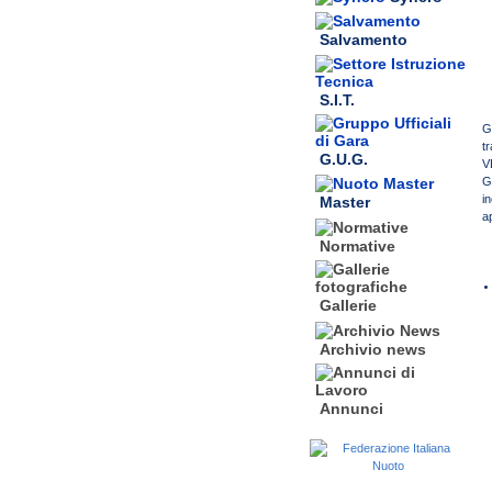
Salvamento
S.I.T.
G
t
G.U.G.
V
G
i
Master
a
Normative
Gallerie
Archivio news
Annunci