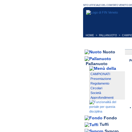
HOME
>
PALLANUOTO
>
CAMPI
Nuoto
P
Pallanuoto
CAMPIONATI
Presentazione
Regolamento
Circolari
Società
Approfondimenti
Fondo
Tuffi
Syncro