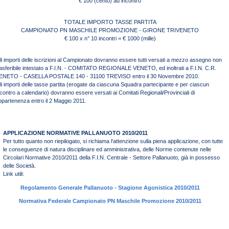
€ 100 (cento) ad incontro
TOTALE IMPORTO TASSE PARTITA
CAMPIONATO PN MASCHILE PROMOZIONE - GIRONE TRIVENETO
€ 100 x n° 10 incontri = € 1000 (mille)
li importi delle iscrizioni al Campionato dovranno essere tutti versati a mezzo assegno non
rasferibile intestato a F.I.N. - COMITATO REGIONALE VENETO, ed inoltrati a F.I.N. C.R.
ENETO - CASELLA POSTALE 140 - 31100 TREVISO entro il 30 Novembre 2010.
li importi delle tasse partita (erogate da ciascuna Squadra partecipante e per ciascun
ncontro a calendario) dovranno essere versati ai Comitati Regionali/Provinciali di
ppartenenza entro il 2 Maggio 2011.
APPLICAZIONE NORMATIVE PALLANUOTO 2010/2011
Per tutto quanto non riepilogato, si richiama l'attenzione sulla piena applicazione, con tutte
le conseguenze di natura disciplinare ed amministrativa, delle Norme contenute nelle
Circolari Normative 2010/2011 della F.I.N. Centrale - Settore Pallanuoto, già in possesso
delle Società.
Link utili:
Regolamento Generale Pallanuoto - Stagione Agonistica 2010/2011
Normativa Federale Campionato PN Maschile Promozione 2010/2011