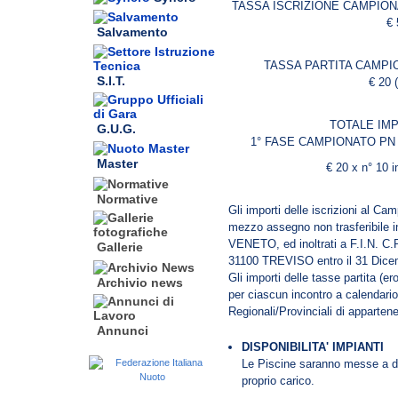
TASSA ISCRIZIONE CAMPIONA
€ 
Salvamento
TASSA PARTITA CAMPIO
S.I.T.
€ 20 (
TOTALE IM
G.U.G.
1° FASE CAMPIONATO PN 
Master
€ 20 x n° 10 i
Normative
Gli importi delle iscrizioni al Ca
mezzo assegno non trasferibile
VENETO, ed inoltrati a F.I.N.
Gallerie
31100 TREVISO entro il 31 Dice
Gli importi delle tasse partita (
Archivio news
per ciascun incontro a calendario
Regionali/Provinciali di apparten
Annunci
DISPONIBILITA' IMPIANTI
Le Piscine saranno messe a di
proprio carico.