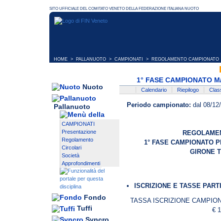
HOME
>
PALLANUOTO
>
CAMPIONATI
> REGOLAMENTO CAMPIONATO
1° FASE CAMPIONATO M/
Nuoto
Calendario
Riepilogo
Class
Periodo campionato:
dal 08/12/
Pallanuoto
CAMPIONATI
Presentazione
REGOLAMEN
Regolamento
1° FASE CAMPIONATO P
Circolari
GIRONE T
Società
Approfondimenti
ISCRIZIONE E TASSE PART
Fondo
TASSA ISCRIZIONE CAMPION
Tuffi
€ 1
Syncro