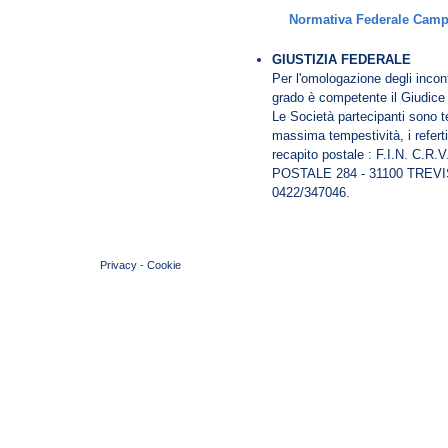
Normativa Federale Camp
GIUSTIZIA FEDERALE
Per l'omologazione degli incontr
grado è competente il Giudice
Le Società partecipanti sono t
massima tempestività, i referti 
recapito postale : F.I.N. C
POSTALE 284 - 31100 TREVISO,
0422/347046.
© 2004 Copyright by FIN Veneto - P.Iva 01384031009
Privacy
-
Cookie