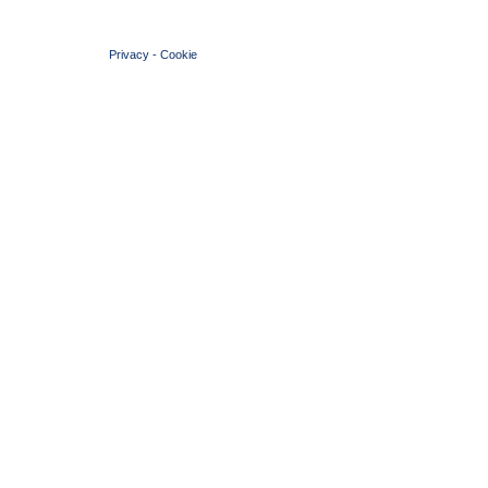
© 2004 Copyright by FIN Veneto - P.Iva 01384031009
Privacy
-
Cookie