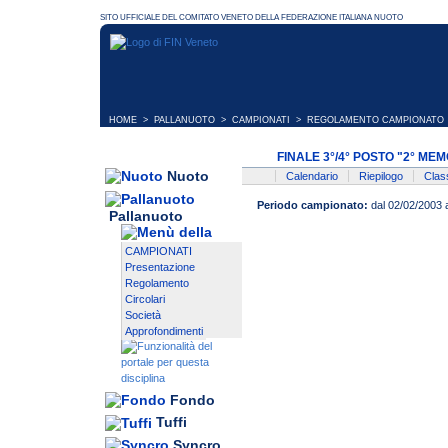
HOME
>
PALLANUOTO
>
CAMPIONATI
> REGOLAMENTO CAMPIONATO
FINALE 3°/4° POSTO "2° M
Nuoto
Calendario
Riepilogo
Class
Periodo campionato:
dal 02/02/2003 
Pallanuoto
CAMPIONATI
Presentazione
Regolamento
Circolari
Società
Approfondimenti
Fondo
Tuffi
Syncro