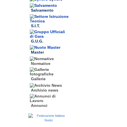
Salvamento
S.I.T.
G.U.G.
Master
Normative
Gallerie
Archivio news
Annunci