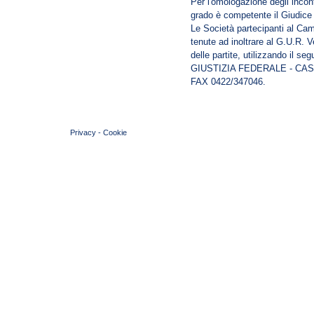
Per l'omologazione degli incontr
grado è competente il Giudice
Le Società partecipanti al Ca
tenute ad inoltrare al G.U.R. V
delle partite, utilizzando il se
GIUSTIZIA FEDERALE - CAS
FAX 0422/347046.
© 2004 Copyright by FIN Veneto - P.Iva 01384031009
Privacy
-
Cookie