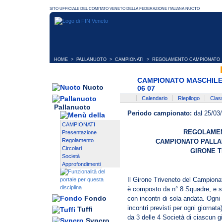
HOME
>
PALLANUOTO
>
CAMPIONATI
> REGOLAMENTO CAMPIONATO
CAMPIONATO MASCHILE 
Nuoto
06 07
Calendario
Riepilogo
Class
Pallanuoto
Periodo campionato:
dal 25/03
CAMPIONATI
REGOLAMEN
Presentazione
Regolamento
CAMPIONATO PALLA
Circolari
GIRONE T
Società
Approfondimenti
Il Girone Triveneto del Campion
è composto da n° 8 Squadre, e si 
Fondo
con incontri di sola andata. Ogni 
incontri previsti per ogni giornat
Tuffi
da 3 delle 4 Società di ciascun g
Syncro