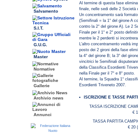
Al termine di questa fase elimina
finale, nelle sedi delle 2 Società
Salvamento
Un concentramento sarà formato 
(Semifinali = la 1° del girone A co
contro la 2° del girone A). Le 2 S
S.I.T.
Finale per il 1° e 2° posto definit
mentre le 2 perdenti si incontrera
L'altro concentramento vedrà impe
G.U.G.
posto dei 2 gironi della fase elimi
la 4° del girone B; la 3° del giro
Master
vincitrici le Semifinali disputeran
della Classifica Esordienti Trive
Normative
nella Finale per il 7° e 8° posto.
Al termine, la Squadra 1° classifi
Esordienti Triveneto 2007.
Gallerie
ISCRIZIONE E TASSE PART
Archivio news
TASSA ISCRIZIONE CAMP
€ 1
Annunci
TASSA PARTITA CAMPI
€ 20 (