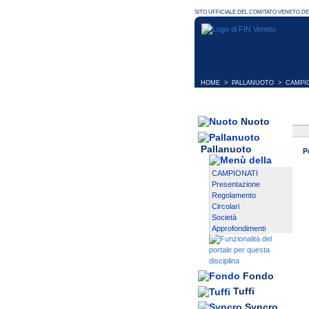
HOME
>
PALLANUOTO
>
CAMPI
Nuoto
Pallanuoto
P
CAMPIONATI
Presentazione
Regolamento
Circolari
Società
Approfondimenti
Fondo
Tuffi
Syncro