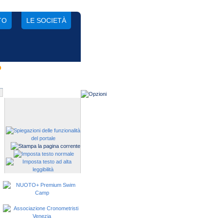
TO
LE SOCIETÀ
o
Gestisci una società?
Devi iscrivere i tuoi atleti alle
manifestazioni?