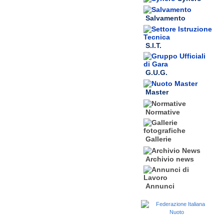
Salvamento
S.I.T.
G.U.G.
Master
Normative
Gallerie
Archivio news
Annunci