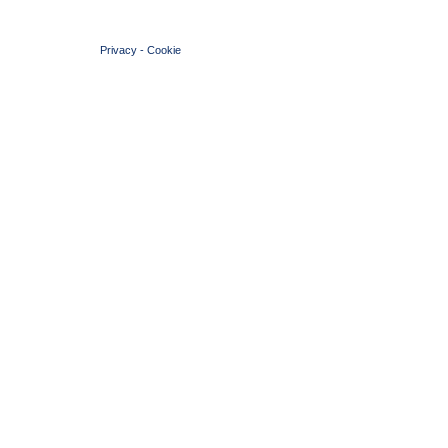
© 2004 Copyright by FIN Veneto - P.Iva 01384031009
Privacy
-
Cookie