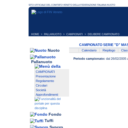
HOME
>
PALLANUOTO
>
CAMPIONATI
> DELIBERE CAMPIONATO
CAMPIONATO SERIE "D" MAS
Nuoto
Calendario
Riepilogo
Class
Periodo campionato:
dal 26/02/2005 
Pallanuoto
CAMPIONATI
Presentazione
Regolamento
Circolari
Società
Approfondimenti
Fondo
Tuffi
Syncro