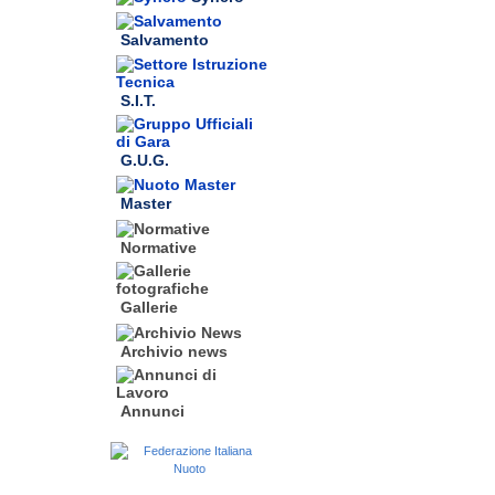
Salvamento
S.I.T.
G.U.G.
Master
Normative
Gallerie
Archivio news
Annunci