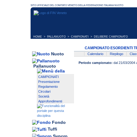
HOME
>
PALLANUOTO
>
CAMPIONATI
> DELIBERE CAMPIONATO
CAMPIONATO ESORDIENTI T
Nuoto
Calendario
Riepilogo
Class
Periodo campionato:
dal 21/03/2004 
Pallanuoto
CAMPIONATI
Presentazione
Regolamento
Circolari
Società
Approfondimenti
Fondo
Tuffi
Syncro