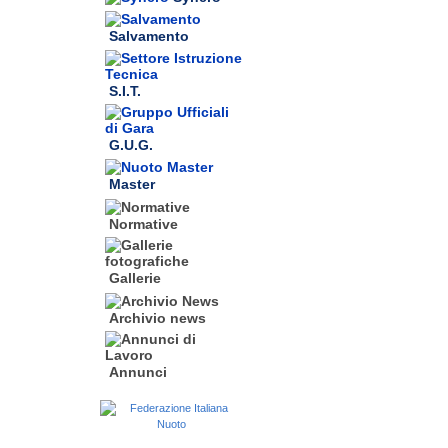
Salvamento
S.I.T.
G.U.G.
Master
Normative
Gallerie
Archivio news
Annunci