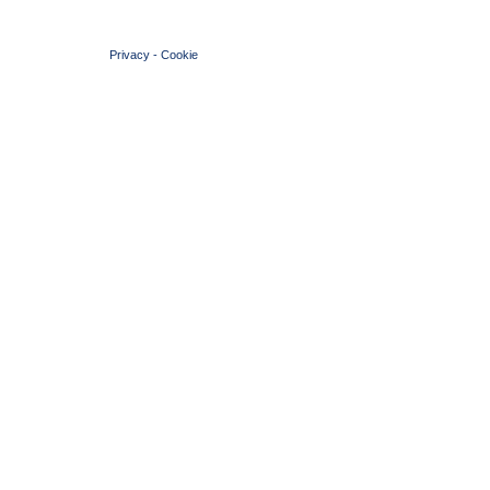
© 2004 Copyright by FIN Veneto - P.Iva 01384031009
Privacy
-
Cookie