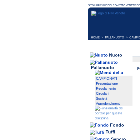
HOME
>
PALLANUOTO
>
CAMPI
Nuoto
Pallanuoto
P
CAMPIONATI
Presentazione
Regolamento
Circolari
Società
Approfondimenti
Fondo
Tuffi
Syncro