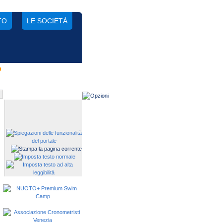
TO
LE SOCIETÀ
o
Gestisci una società?
Devi iscrivere i tuoi atleti alle
manifestazioni?