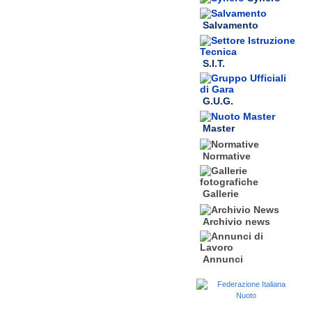
Salvamento
S.I.T.
G.U.G.
Master
Normative
Gallerie
Archivio news
Annunci