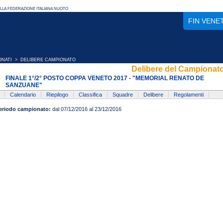
FIN VENE
ONATI
> DELIBERE CAMPIONATO
Delibere del Campionat
FINALE 1°/2° POSTO COPPA VENETO 2017 - "MEMORIAL RENATO DE
SANZUANE"
Calendario
Riepilogo
Classifica
Squadre
Delibere
Regolamenti
eriodo campionato:
dal 07/12/2016 al 23/12/2016