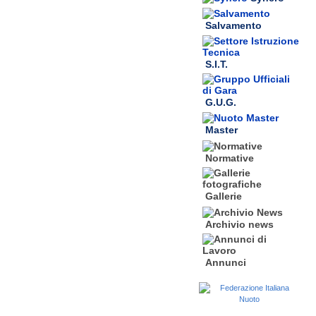
Salvamento
S.I.T.
G.U.G.
Master
Normative
Gallerie
Archivio news
Annunci