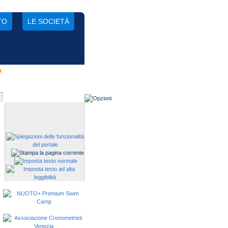
TO
LE SOCIETÀ
o
Gestisci una società?
Devi iscrivere i tuoi atleti alle
manifestazioni?