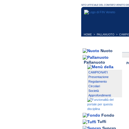
HOME
>
PALLANUOTO
>
CAMPI
Nuoto
Pallanuoto
P
CAMPIONATI
Presentazione
Regolamento
Circolari
Società
Approfondimenti
Fondo
Tuffi
Syncro