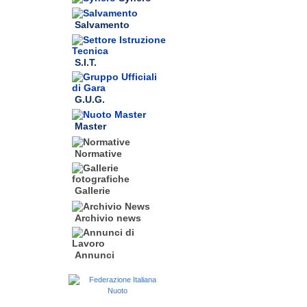
Salvamento
S.I.T.
G.U.G.
Master
Normative
Gallerie
Archivio news
Annunci