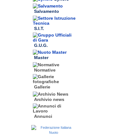
Salvamento
S.I.T.
G.U.G.
Master
Normative
Gallerie
Archivio news
Annunci