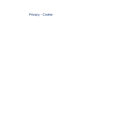
© 2004 Copyright by FIN Veneto - P.Iva 01384031009
Privacy
-
Cookie