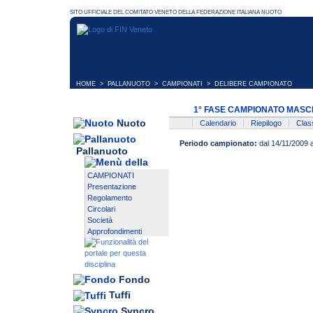
HOME
>
PALLANUOTO
>
CAMPIONATI
> DELIBERE CAMPIONATO
1° FASE CAMPIONATO MASCH
Nuoto
Calendario
Riepilogo
Class
Periodo campionato:
dal 14/11/2009 
Pallanuoto
CAMPIONATI
Presentazione
Regolamento
Circolari
Società
Approfondimenti
Fondo
Tuffi
Syncro