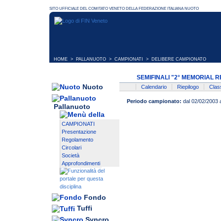
HOME
>
PALLANUOTO
>
CAMPIONATI
> DELIBERE CAMPIONATO
SEMIFINALI "2° MEMORIAL 
Nuoto
Calendario
Riepilogo
Class
Periodo campionato:
dal 02/02/2003 
Pallanuoto
CAMPIONATI
Presentazione
Regolamento
Circolari
Società
Approfondimenti
Fondo
Tuffi
Syncro