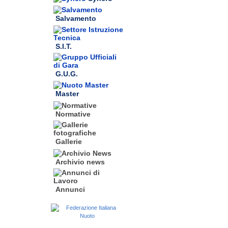
Salvamento
S.I.T.
G.U.G.
Master
Normative
Gallerie
Archivio news
Annunci