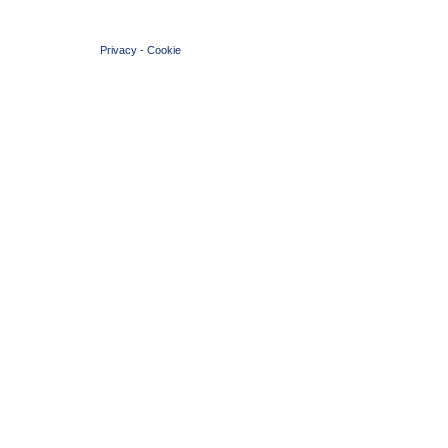
© 2004 Copyright by FIN Veneto - P.Iva 01384031009
Privacy
-
Cookie