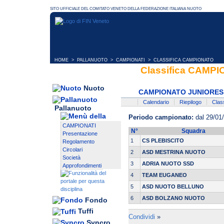
HOME
>
PALLANUOTO
>
CAMPIONATI
> CLASSIFICA CAMPIONATO
Classifica CAM
Nuoto
CAMPIONATO JUNIORES 
Calendario
Riepilogo
Class
Pallanuoto
Periodo campionato:
dal 29/01/
CAMPIONATI
N°
Squadra
Presentazione
1
CS PLEBISCITO
Regolamento
Circolari
2
ASD MESTRINA NUOTO
Società
3
ADRIA NUOTO SSD
Approfondimenti
4
TEAM EUGANEO
5
ASD NUOTO BELLUNO
6
ASD BOLZANO NUOTO
Fondo
Tuffi
Condividi
»
Syncro