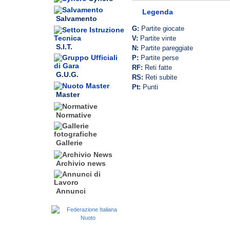
Legenda
Salvamento
G:
Partite giocate
V:
Partite vinte
S.I.T.
N:
Partite pareggiate
P:
Partite perse
RF:
Reti fatte
G.U.G.
RS:
Reti subite
Pt:
Punti
Master
Normative
Gallerie
Archivio news
Annunci