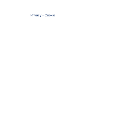
© 2004 Copyright by FIN Veneto - P.Iva 01384031009
Privacy
-
Cookie