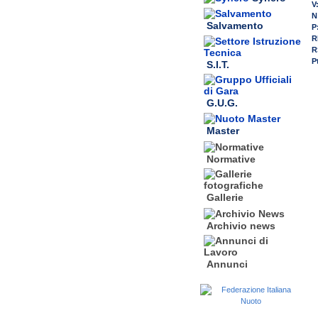
V
N
Salvamento
P
R
R
P
S.I.T.
G.U.G.
Master
Normative
Gallerie
Archivio news
Annunci