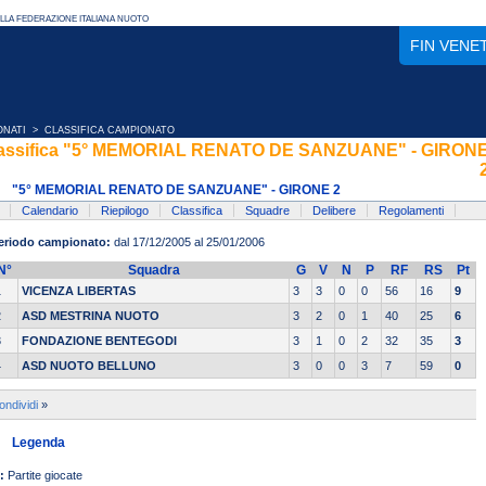
FIN VENE
ONATI
> CLASSIFICA CAMPIONATO
assifica "5° MEMORIAL RENATO DE SANZUANE" - GIRON
"5° MEMORIAL RENATO DE SANZUANE" - GIRONE 2
Calendario
Riepilogo
Classifica
Squadre
Delibere
Regolamenti
eriodo campionato:
dal 17/12/2005 al 25/01/2006
N°
Squadra
G
V
N
P
RF
RS
Pt
1
VICENZA LIBERTAS
3
3
0
0
56
16
9
2
ASD MESTRINA NUOTO
3
2
0
1
40
25
6
3
FONDAZIONE BENTEGODI
3
1
0
2
32
35
3
4
ASD NUOTO BELLUNO
3
0
0
3
7
59
0
ondividi
»
Legenda
:
Partite giocate