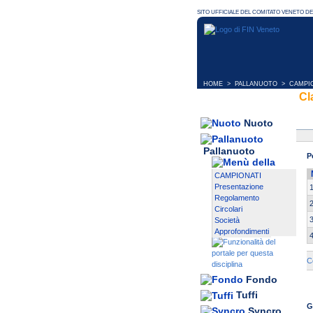
HOME
>
PALLANUOTO
>
CAMPI
Cl
Nuoto
Pallanuoto
P
CAMPIONATI
Presentazione
Regolamento
Circolari
Società
Approfondimenti
C
Fondo
Tuffi
G
Syncro