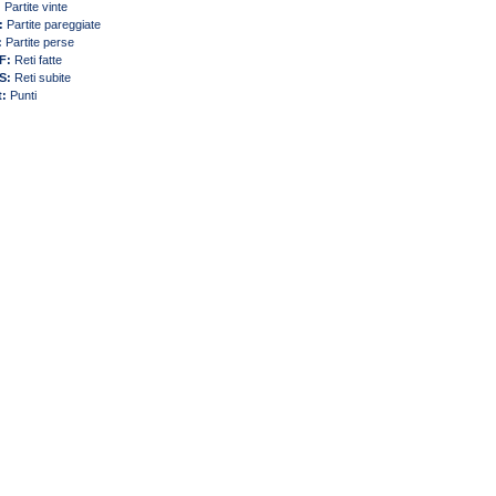
:
Partite vinte
:
Partite pareggiate
:
Partite perse
F:
Reti fatte
S:
Reti subite
t:
Punti