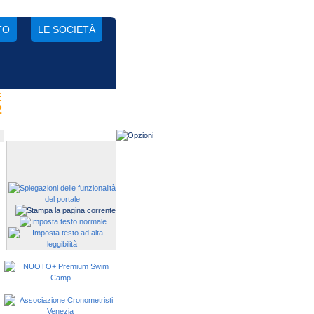
TO
LE SOCIETÀ
E
Gestisci una società?
2
Devi iscrivere i tuoi atleti alle
manifestazioni?