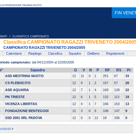
FIN VENE
ONATI
> CLASSIFICA CAMPIONATO
Classifica CAMPIONATO RAGAZZI TRIVENETO 2004/200
CAMPIONATO RAGAZZI TRIVENETO 2004/2005
Calendario
Riepilogo
Classifica
Squadre
Delibere
Regolamenti
eriodo campionato:
dal 04/12/2004 al 22/05/2005
N°
Squadra
G
V
N
P
RF
RS
Pt
1
ASD MESTRINA NUOTO
12
11
0
1
251
67
33
2
CS PLEBISCITO
12
9
1
2
157
57
28
3
ASD AQUARIA
12
7
1
4
169
128
22
4
PN TRIESTE
12
6
1
5
132
113
19
5
VICENZA LIBERTAS
12
4
1
7
166
153
13
6
FONDAZIONE BENTEGODI
12
3
0
9
108
147
9
7
SSD 2001 SRL PADOVA
12
0
0
12
18
336
0
ondividi
»