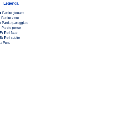
Legenda
:
Partite giocate
:
Partite vinte
:
Partite pareggiate
:
Partite perse
F:
Reti fatte
S:
Reti subite
t:
Punti