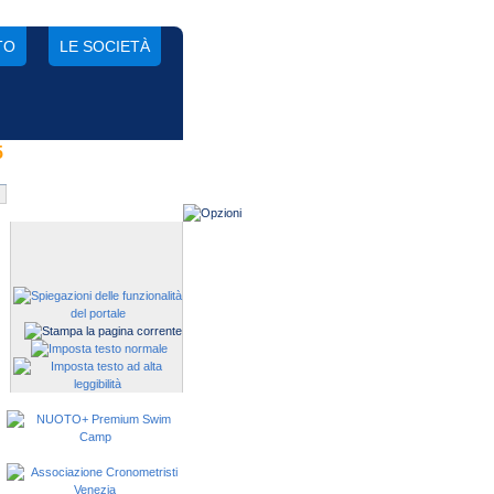
TO
LE SOCIETÀ
5
Gestisci una società?
Devi iscrivere i tuoi atleti alle
manifestazioni?