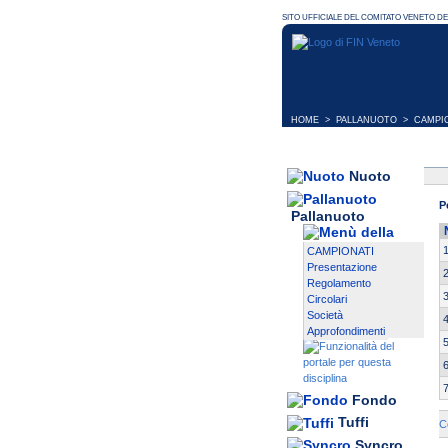
HOME
>
PALLANUOTO
>
CAMPI
Nuoto
P
Pallanuoto
CAMPIONATI
Presentazione
Regolamento
Circolari
Società
Approfondimenti
Fondo
Tuffi
C
Syncro