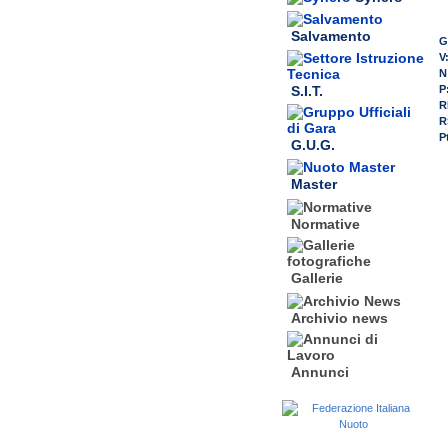
Salvamento
G
V
N
S.I.T.
P
R
R
P
G.U.G.
Master
Normative
Gallerie
Archivio news
Annunci