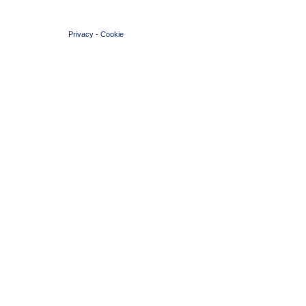
© 2004 Copyright by FIN Veneto - P.Iva 01384031009
Privacy
-
Cookie