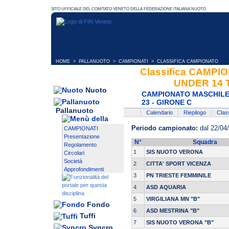
HOME
>
PALLANUOTO
>
CAMPIONATI
> CLASSIFICA CAMPIONATO
Classifica CAMP
UNDER 14 T
Nuoto
CAMPIONATO MASCHILE/
23 - GIRONE C
Pallanuoto
Calendario
Riepilogo
Class
Periodo campionato:
dal 22/04
CAMPIONATI
Presentazione
N°
Squadra
Regolamento
1
SIS NUOTO VERONA
Circolari
Società
2
CITTA' SPORT VICENZA
Approfondimenti
3
PN TRIESTE FEMMINILE
4
ASD AQUARIA
5
VIRGILIANA MN "B"
Fondo
6
ASD MESTRINA "B"
Tuffi
7
SIS NUOTO VERONA "B"
Syncro