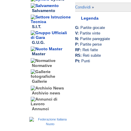
Condividi
»
Salvamento
Legenda
S.I.T.
G:
Partite giocate
V:
Partite vinte
N:
Partite pareggiate
G.U.G.
P:
Partite perse
RF:
Reti fatte
Master
RS:
Reti subite
Pt:
Punti
Normative
Gallerie
Archivio news
Annunci