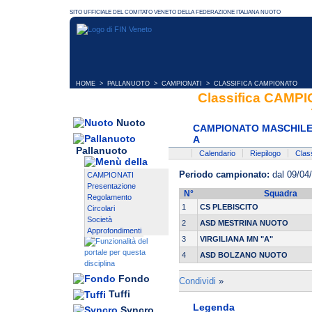
HOME
>
PALLANUOTO
>
CAMPIONATI
> CLASSIFICA CAMPIONATO
Classifica CAM
Nuoto
CAMPIONATO MASCHILE 
A
Pallanuoto
Calendario
Riepilogo
Class
Periodo campionato:
dal 09/04
CAMPIONATI
Presentazione
N°
Squadra
Regolamento
1
CS PLEBISCITO
Circolari
Società
2
ASD MESTRINA NUOTO
Approfondimenti
3
VIRGILIANA MN "A"
4
ASD BOLZANO NUOTO
Fondo
Condividi
»
Tuffi
Legenda
Syncro