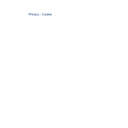
© 2004 Copyright by FIN Veneto - P.Iva 01384031009
Privacy
-
Cookie