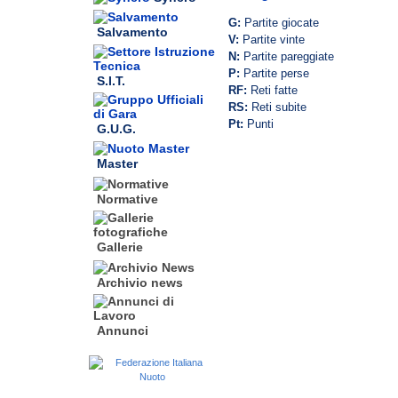
G:
Partite giocate
Salvamento
V:
Partite vinte
N:
Partite pareggiate
P:
Partite perse
S.I.T.
RF:
Reti fatte
RS:
Reti subite
Pt:
Punti
G.U.G.
Master
Normative
Gallerie
Archivio news
Annunci