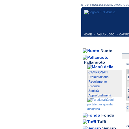
HOME
>
PALLANUOTO
>
CAMPI
Nuoto
Pallanuoto
P
CAMPIONATI
Presentazione
Regolamento
Circolari
Società
Approfondimenti
C
Fondo
Tuffi
G
Syncro