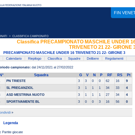
FIN VENE
ONATI
> CLASSIFICA CAMPIONATO
Classifica PRECAMPIONATO MASCHILE UNDER 1
TRIVENETO 21 22- GIRONE 
PRECAMPIONATO MASCHILE UNDER 16 TRIVENETO 21 22- GIRONE 3
Calendario
Riepilogo
Classifica
Squadre
Delibere
Regolamenti
eriodo campionato:
dal 24/11/2021 al 27/02/2022
N°
Squadra
G
V
N
P
RF
RS
Pt
1
PN TRIESTE
3
3
0
0
62
16
9
2
SL PREGANZIOL
3
1
1
1
34
33
4
3
ASD MESTRINA NUOTO
3
1
1
1
27
34
4
4
SPORTIVAMENTE BL
3
0
0
3
16
56
0
ondividi
»
Legenda
:
Partite giocate