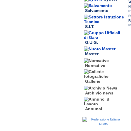
V
N
Salvamento
P
R
R
P
S.I.T.
G.U.G.
Master
Normative
Gallerie
Archivio news
Annunci