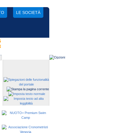
TO
LE SOCIETÀ
6
Gestisci una società?
3
Devi iscrivere i tuoi atleti alle
manifestazioni?