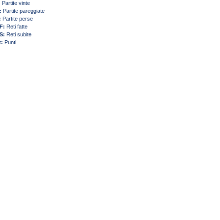
:
Partite vinte
:
Partite pareggiate
:
Partite perse
F:
Reti fatte
S:
Reti subite
t:
Punti