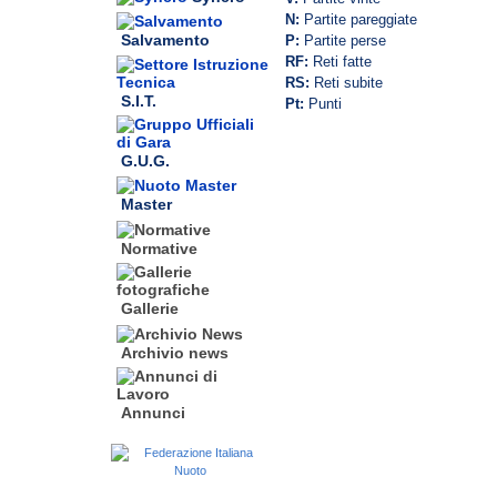
N:
Partite pareggiate
Salvamento
P:
Partite perse
RF:
Reti fatte
RS:
Reti subite
S.I.T.
Pt:
Punti
G.U.G.
Master
Normative
Gallerie
Archivio news
Annunci