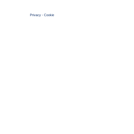
© 2004 Copyright by FIN Veneto - P.Iva 01384031009
Privacy
-
Cookie