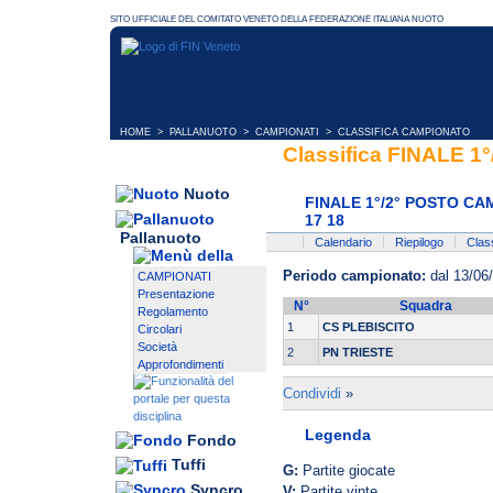
HOME
>
PALLANUOTO
>
CAMPIONATI
> CLASSIFICA CAMPIONATO
Classifica FINALE 
Nuoto
FINALE 1°/2° POSTO C
17 18
Pallanuoto
Calendario
Riepilogo
Class
Periodo campionato:
dal 13/06
CAMPIONATI
Presentazione
N°
Squadra
Regolamento
1
CS PLEBISCITO
Circolari
Società
2
PN TRIESTE
Approfondimenti
Condividi
»
Legenda
Fondo
Tuffi
G:
Partite giocate
Syncro
V:
Partite vinte