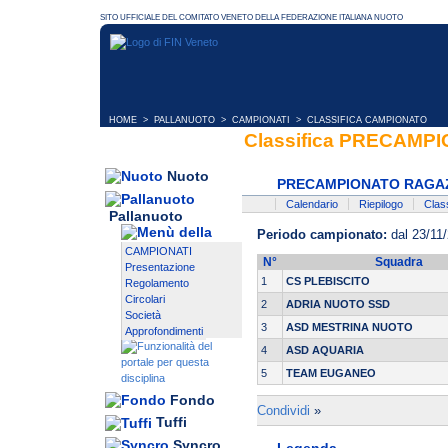
HOME
>
PALLANUOTO
>
CAMPIONATI
> CLASSIFICA CAMPIONATO
Classifica PRECAMP
Nuoto
PRECAMPIONATO RAGAZ
Calendario
Riepilogo
Class
Pallanuoto
Periodo campionato:
dal 23/11/
CAMPIONATI
N°
Squadra
Presentazione
1
CS PLEBISCITO
Regolamento
Circolari
2
ADRIA NUOTO SSD
Società
3
ASD MESTRINA NUOTO
Approfondimenti
4
ASD AQUARIA
5
TEAM EUGANEO
Fondo
Condividi
»
Tuffi
Syncro