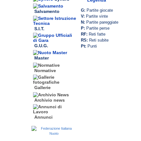
Legenda
G:
Partite giocate
Salvamento
V:
Partite vinte
N:
Partite pareggiate
P:
Partite perse
S.I.T.
RF:
Reti fatte
RS:
Reti subite
G.U.G.
Pt:
Punti
Master
Normative
Gallerie
Archivio news
Annunci