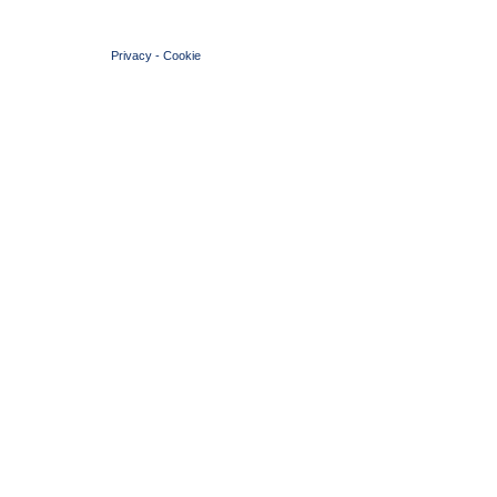
© 2004 Copyright by FIN Veneto - P.Iva 01384031009
Privacy
-
Cookie