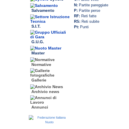
N:
Partite pareggiate
Salvamento
P:
Partite perse
RF:
Reti fatte
RS:
Reti subite
S.I.T.
Pt:
Punti
G.U.G.
Master
Normative
Gallerie
Archivio news
Annunci