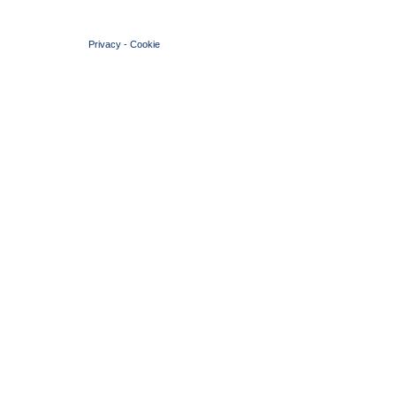
© 2004 Copyright by FIN Veneto - P.Iva 01384031009
Privacy
-
Cookie