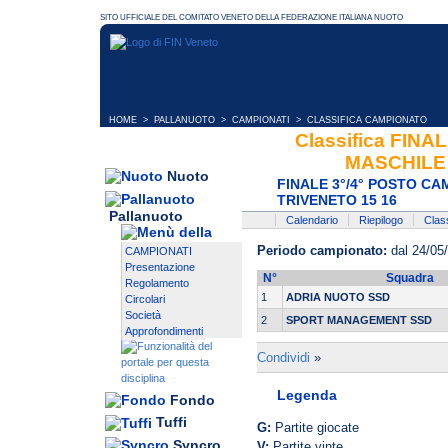
HOME
>
PALLANUOTO
>
CAMPIONATI
> CLASSIFICA CAMPIONATO
Classifica FIN
MASCHILE 
Nuoto
FINALE 3°/4° POSTO C
TRIVENETO 15 16
Pallanuoto
Calendario
Riepilogo
Class
Periodo campionato:
dal 24/05
CAMPIONATI
Presentazione
N°
Squadra
Regolamento
1
ADRIA NUOTO SSD
Circolari
Società
2
SPORT MANAGEMENT SSD
Approfondimenti
Condividi
»
Legenda
Fondo
Tuffi
G:
Partite giocate
Syncro
V:
Partite vinte