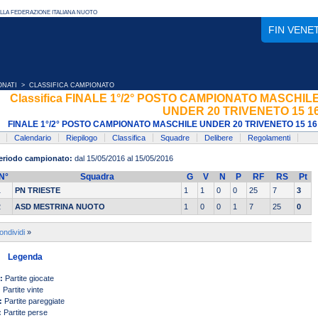
FIN VENE
ONATI
> CLASSIFICA CAMPIONATO
Classifica FINALE 1°/2° POSTO CAMPIONATO MASCHIL
UNDER 20 TRIVENETO 15 1
FINALE 1°/2° POSTO CAMPIONATO MASCHILE UNDER 20 TRIVENETO 15 16
Calendario
Riepilogo
Classifica
Squadre
Delibere
Regolamenti
eriodo campionato:
dal 15/05/2016 al 15/05/2016
N°
Squadra
G
V
N
P
RF
RS
Pt
1
PN TRIESTE
1
1
0
0
25
7
3
2
ASD MESTRINA NUOTO
1
0
0
1
7
25
0
ondividi
»
Legenda
:
Partite giocate
:
Partite vinte
:
Partite pareggiate
:
Partite perse