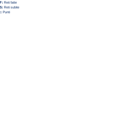
F:
Reti fatte
S:
Reti subite
t:
Punti