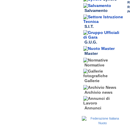
R
R
Salvamento
P
S.I.T.
G.U.G.
Master
Normative
Gallerie
Archivio news
Annunci