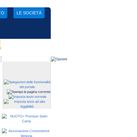
TO
LE SOCIETÀ
E
Gestisci una società?
6
Devi iscrivere i tuoi atleti alle
manifestazioni?