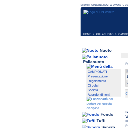
HOME
>
PALLANUOTO
>
CAMPI
Nuoto
Pallanuoto
P
CAMPIONATI
Presentazione
Regolamento
Circolari
Società
C
Approfondimenti
G
Fondo
V
Tuffi
N
P
Syncro