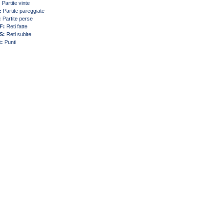
:
Partite vinte
:
Partite pareggiate
:
Partite perse
F:
Reti fatte
S:
Reti subite
t:
Punti