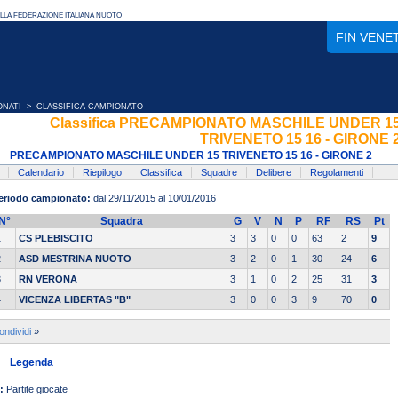
FIN VENE
ONATI
> CLASSIFICA CAMPIONATO
Classifica PRECAMPIONATO MASCHILE UNDER 1
TRIVENETO 15 16 - GIRONE 
PRECAMPIONATO MASCHILE UNDER 15 TRIVENETO 15 16 - GIRONE 2
Calendario
Riepilogo
Classifica
Squadre
Delibere
Regolamenti
eriodo campionato:
dal 29/11/2015 al 10/01/2016
N°
Squadra
G
V
N
P
RF
RS
Pt
1
CS PLEBISCITO
3
3
0
0
63
2
9
2
ASD MESTRINA NUOTO
3
2
0
1
30
24
6
3
RN VERONA
3
1
0
2
25
31
3
4
VICENZA LIBERTAS "B"
3
0
0
3
9
70
0
ondividi
»
Legenda
:
Partite giocate