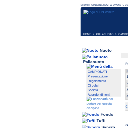
HOME
>
PALLANUOTO
>
CAMPI
Nuoto
Pallanuoto
P
CAMPIONATI
Presentazione
Regolamento
Circolari
Società
Approfondimenti
C
Fondo
Tuffi
G
Syncro