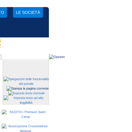
TO
LE SOCIETÀ
5
Gestisci una società?
2
Devi iscrivere i tuoi atleti alle
manifestazioni?