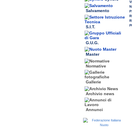
V
N
Salvamento
P
R
R
P
S.I.T.
G.U.G.
Master
Normative
Gallerie
Archivio news
Annunci