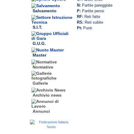
N:
Partite pareggiate
Salvamento
P:
Partite perse
RF:
Reti fatte
RS:
Reti subite
S.I.T.
Pt:
Punti
G.U.G.
Master
Normative
Gallerie
Archivio news
Annunci