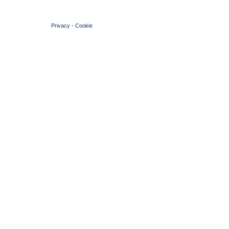
© 2004 Copyright by FIN Veneto - P.Iva 01384031009
Privacy
-
Cookie