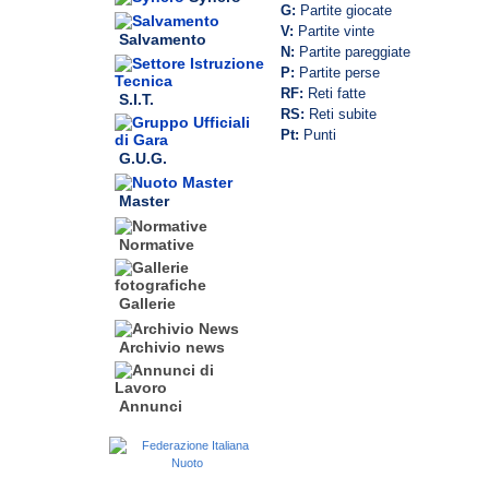
G:
Partite giocate
V:
Partite vinte
Salvamento
N:
Partite pareggiate
P:
Partite perse
RF:
Reti fatte
S.I.T.
RS:
Reti subite
Pt:
Punti
G.U.G.
Master
Normative
Gallerie
Archivio news
Annunci