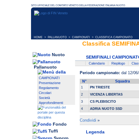
HOME
>
PALLANUOTO
>
CAMPIONATI
> CLASSIFICA CAMPIONATO
Classifica SEMIFI
Nuoto
SEMIFINALI CAMPIONATO
Calendario
Riepilogo
Class
Pallanuoto
Periodo campionato:
dal 12/06/
CAMPIONATI
N°
Squadra
Presentazione
1
PN TRIESTE
Regolamento
Circolari
2
VICENZA LIBERTAS
Società
3
CS PLEBISCITO
Approfondimenti
4
ADRIA NUOTO SSD
Condividi
»
Fondo
Tuffi
Legenda
Syncro