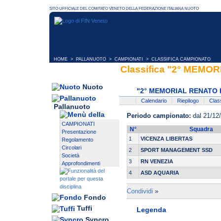
HOME
>
PALLANUOTO
>
CAMPIONATI
> CLASSIFICA CAMPIONATO
Classifica "2° MEM
Nuoto
"2° MEMORIAL RENATO 
Calendario
Riepilogo
Class
Pallanuoto
Periodo campionato:
dal 21/12
CAMPIONATI
N°
Squadra
Presentazione
1
VICENZA LIBERTAS
Regolamento
Circolari
2
SPORT MANAGEMENT SSD
Società
3
RN VENEZIA
Approfondimenti
4
ASD AQUARIA
Condividi
»
Fondo
Tuffi
Legenda
Syncro