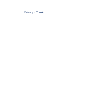
© 2004 Copyright by FIN Veneto - P.Iva 01384031009
Privacy
-
Cookie