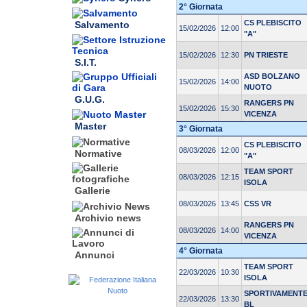
2° Giornata
CS PLEBISCITO
Salvamento
15/02/2026
12:00
"A"
15/02/2026
12:30
PN TRIESTE
S.I.T.
ASD BOLZANO
15/02/2026
14:00
NUOTO
G.U.G.
RANGERS PN
15/02/2026
15:30
VICENZA
Master
3° Giornata
CS PLEBISCITO
08/03/2026
12:00
Normative
"A"
TEAM SPORT
08/03/2026
12:15
ISOLA
Gallerie
08/03/2026
13:45
CSS VR
Archivio news
RANGERS PN
08/03/2026
14:00
VICENZA
4° Giornata
Annunci
TEAM SPORT
22/03/2026
10:30
ISOLA
SPORTIVAMENT
22/03/2026
13:30
BL