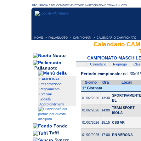
HOME
>
PALLANUOTO
>
CAMPIONATI
> CALENDARIO CAMPIONATO
Calendario CA
Nuoto
CAMPIONATO MASCHILE A
Calendario
Riepilogo
Class
Pallanuoto
Periodo campionato:
dal 30/01
CAMPIONATI
Giorno
Ora
Locali
Presentazione
1° Giornata
Regolamento
Circolari
SPORTIVAMENT
01/02/2026
13:30
Società
BL
Approfondimenti
TEAM SPORT
01/02/2026
14:00
ISOLA
01/02/2026
15:15
CSS VR
Fondo
Tuffi
01/02/2026
17:00
RN VERONA
Syncro