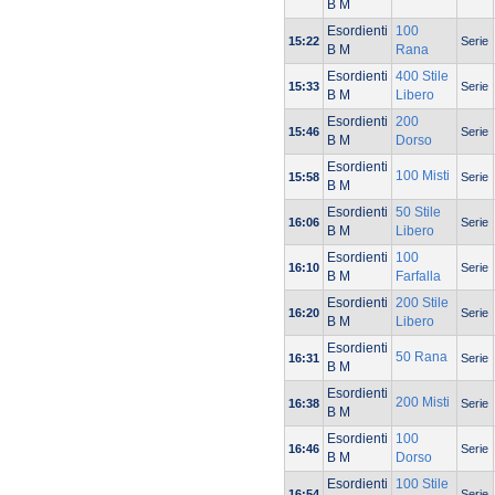
B M
Esordienti
100
15:22
Serie
B M
Rana
Esordienti
400 Stile
15:33
Serie
B M
Libero
Esordienti
200
15:46
Serie
B M
Dorso
Esordienti
100 Misti
15:58
Serie
B M
Esordienti
50 Stile
16:06
Serie
B M
Libero
Esordienti
100
16:10
Serie
B M
Farfalla
Esordienti
200 Stile
16:20
Serie
B M
Libero
Esordienti
50 Rana
16:31
Serie
B M
Esordienti
200 Misti
16:38
Serie
B M
Esordienti
100
16:46
Serie
B M
Dorso
Esordienti
100 Stile
16:54
Serie