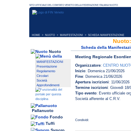
HOME
>
NUOTO
>
MANIFESTAZIONI
> SCHEDA MANIFESTAZIONE
Nuoto:
Scheda della Manifestaz
Nuoto
Meeting Regionale Esordien
MANIFESTAZIONI
Organizzatore
:
CENTRO NUOT
Presentazione
Inizio
: Domenica 21/06/2026
Regolamento
Circolari
Fine
: Domenica 21/06/2026
Società
Apertura iscrizioni
: 11/06/2026
Approfondimenti
Termine iscrizioni
: Giovedì 18/
Tipo evento
: Evento ufficiale o
Società afferente al C.R.V.
Pallanuoto
Fondo
Tuffi
Syncro