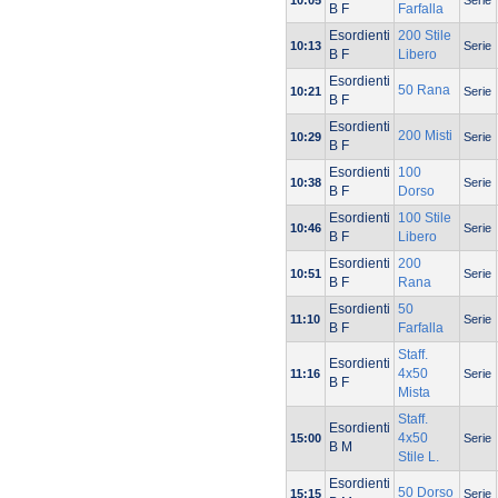
10:05
Serie
B F
Farfalla
Esordienti
200 Stile
10:13
Serie
B F
Libero
Esordienti
50 Rana
10:21
Serie
B F
Esordienti
200 Misti
10:29
Serie
B F
Esordienti
100
10:38
Serie
B F
Dorso
Esordienti
100 Stile
10:46
Serie
B F
Libero
Esordienti
200
10:51
Serie
B F
Rana
Esordienti
50
11:10
Serie
B F
Farfalla
Staff.
Esordienti
4x50
11:16
Serie
B F
Mista
Staff.
Esordienti
4x50
15:00
Serie
B M
Stile L.
Esordienti
50 Dorso
15:15
Serie