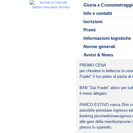
Per l'accesso alla tribuna non
- 351.4808543 SMS WhatsApp
Giuria e Cronometraggi
non sarà possibile per nessun mo
COMUNICAZIONI ASSENTI entro 
Tempi limiti per iscrizione sec
Info e contatti
Gli atleti potranno accedere ag
per i maschi SMS WHATSAPP 
non dai genitori, consigliamo di
Vedi circolare Prot.16/284/mb 
Iscrizioni
munirsi di lucchetto per poter u
NON saranno distribuite start li
Premi
2 Phonature acquistabili a € 1,0
Informazioni logistiche
Norme generali
Avvisi & News
PROMO CENA
per chiudere in bellezza la ser
Fradei" il tuo piatto di pasta al 
BAR "Dai Fradei" attivo per tut
il menù allegato.
File da scaricare
PARCO ESTIVO vasca 25m con 
possibile prenotare ingresso ed
Scheda prenotazi
booking.piscinedistraevigonza.it (
alle gare della manifestazione 
3E.2026 17.04.20
presso lo sportello.