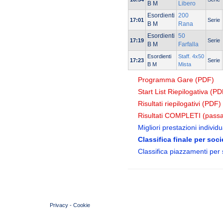
B M
Libero
Esordienti
200
17:01
Serie
B M
Rana
Esordienti
50
17:19
Serie
B M
Farfalla
Esordienti
Staff. 4x50
17:23
Serie
B M
Mista
Programma Gare (PDF)
Start List Riepilogativa (PD
Risultati riepilogativi (PDF)
Risultati COMPLETI (passa
Migliori prestazioni individua
Classifica finale per soci
Classifica piazzamenti per 
© 2004 Copyright by FIN Veneto - P.Iva 01384031009
Privacy
-
Cookie