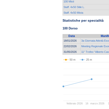
100 Misti
Staff. 4x50 Stile L.
Staff. 4x50 Mista
Statistiche per specialità
100 Dorso
Data
Manif
18/01/2026
3a Giornata Attività Eso
22/02/2026
Meeting Regionale Esor
31/05/2026
11° Trofeo “Alberto Ca
50 m
25 m
febbraio 2026
16
marzo 2026