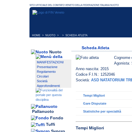
HOME
>
NUOTO
> > SCHEDA ATLETA
Scheda Atleta
Nuoto
Cognome 
MANIFESTAZIONI
Agonista: 
Presentazione
Anno nascita: 2015
Regolamento
Codice F.I.N.: 1252046
Circolari
Società:
ASD NATATORIUM TR
Società
Approfondimenti
Tempi Migliori
Gare Disputate
Pallanuoto
Statistiche per specialità
Fondo
Tuffi
Tempi Migliori
Syncro