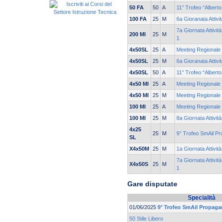
50 FA
50
A
11° Trofeo “Albert
100 FA
25
M
6a Gioranata Attivi
7a Giornata Attivit
200 MI
25
M
1
4x50SL
25
A
Meeting Regionale 
4x50SL
25
M
6a Gioranata Attivi
4x50SL
50
A
11° Trofeo “Albert
4x50 MI
25
A
Meeting Regionale 
4x50 MI
25
M
Meeting Regionale 
100 MI
25
A
Meeting Regionale 
100 MI
25
M
8a Giornata Attivit
4x25
25
M
9° Trofeo SmAil P
SL
X4x50M
25
M
1a Giornata Attivit
7a Giornata Attivit
X4x50S
25
M
1
Gare disputate
Specialità
01/06/2025
9° Trofeo SmAil Propag
50 Stile Libero