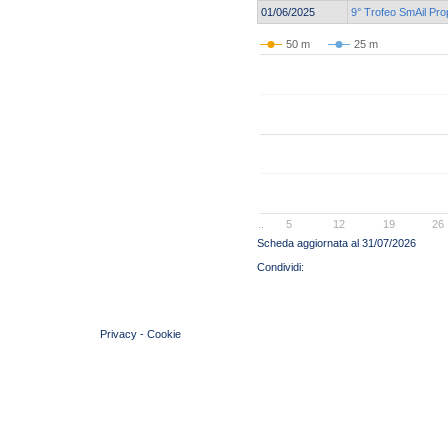
01/06/2025
9° Trofeo SmAil Pr
50 m
25 m
..
5
12
19
26
Scheda aggiornata al 31/07/2026
© 2004 Copyright by FIN Veneto - P.Iva 01384031009
Privacy
-
Cookie