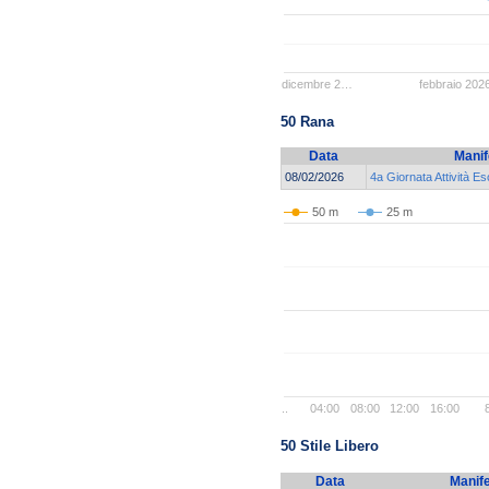
dicembre 2…
febbraio 202
50 Rana
Data
Manif
08/02/2026
4a Giornata Attività E
50 m
25 m
..
04:00
08:00
12:00
16:00
50 Stile Libero
Data
Manif