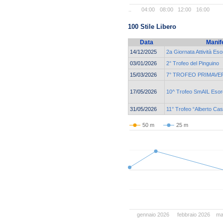
..
04:00
08:00
12:00
16:00
100 Stile Libero
Data
Manif
14/12/2025
2a Giornata Attività Eso
03/01/2026
2° Trofeo del Pinguino
15/03/2026
7° TROFEO PRIMAVER
17/05/2026
10^ Trofeo SmAIL Esord
31/05/2026
11° Trofeo “Alberto Ca
50 m
25 m
gennaio 2026
febbraio 2026
ma