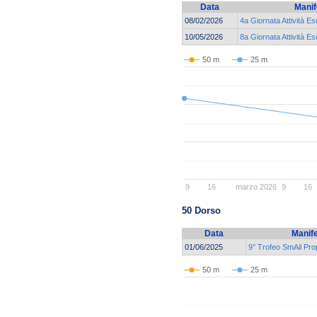
Data
Manif
08/02/2026
4a Giornata Attività E
10/05/2026
8a Giornata Attività E
50 m
25 m
9
16
marzo 2026
9
16
50 Dorso
Data
Manif
01/06/2025
9° Trofeo SmAil Pr
50 m
25 m