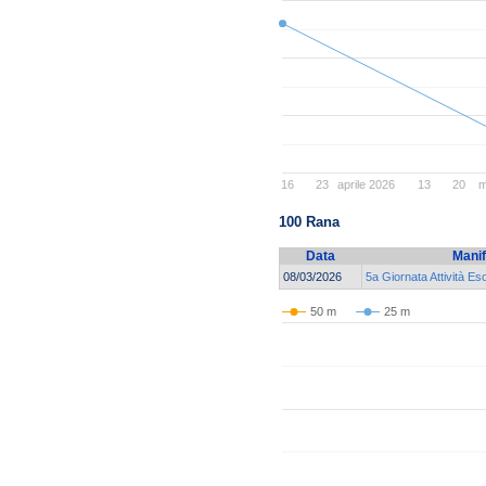
16
23
aprile 2026
13
20
m
100 Rana
Data
Manif
08/03/2026
5a Giornata Attività E
50 m
25 m