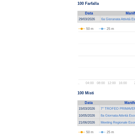
100 Farfalla
Data
Manif
29/03/2026
6a Gioranata Attività E
50 m
25 m
..
04:00
08:00
12:00
16:00
100 Misti
Data
Manif
15/03/2026
7° TROFEO PRIMAVER
10/05/2026
8a Giornata Attività Eso
21/06/2026
Meeting Regionale Esor
50 m
25 m