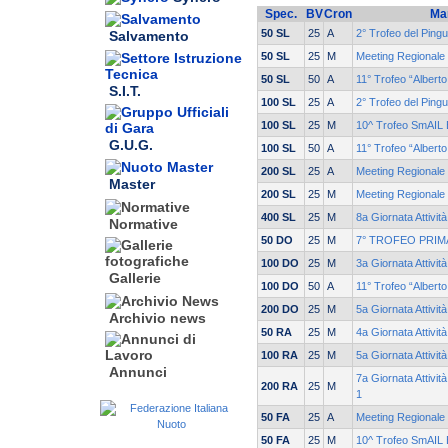
Spec.
BV
Cron
Ma
50 SL
25
A
2° Trofeo del Pingu
Salvamento
50 SL
25
M
Meeting Regionale 
50 SL
50
A
11° Trofeo “Albert
S.I.T.
100 SL
25
A
2° Trofeo del Pingu
100 SL
25
M
10^ Trofeo SmAIL E
G.U.G.
100 SL
50
A
11° Trofeo “Albert
200 SL
25
A
Meeting Regionale 
Master
200 SL
25
M
Meeting Regionale 
400 SL
25
M
8a Giornata Attivit
Normative
50 DO
25
M
7° TROFEO PRIM
100 DO
25
M
3a Giornata Attivit
Gallerie
100 DO
50
A
11° Trofeo “Albert
200 DO
25
M
5a Giornata Attivi
Archivio news
50 RA
25
M
4a Giornata Attivit
100 RA
25
M
5a Giornata Attivi
Annunci
7a Giornata Attivit
200 RA
25
M
1
50 FA
25
A
Meeting Regionale 
50 FA
25
M
10^ Trofeo SmAIL E