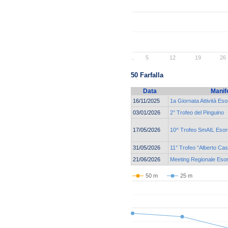
..
5
12
19
26
50 Farfalla
Data
Manif
16/11/2025
1a Giornata Attività Eso
03/01/2026
2° Trofeo del Pinguino
17/05/2026
10^ Trofeo SmAIL Esord
31/05/2026
11° Trofeo “Alberto Ca
21/06/2026
Meeting Regionale Esor
50 m
25 m