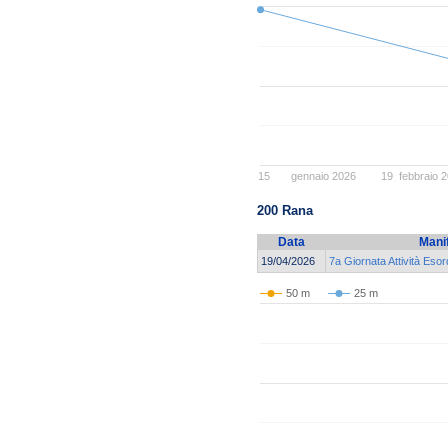
15
gennaio 2026
19
febbraio 
200 Rana
Data
Mani
19/04/2026
7a Giornata Attività Esor
50 m
25 m