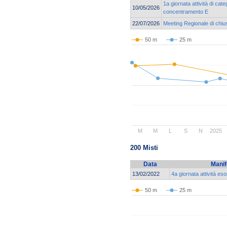
1a giornata attività di cat
10/05/2026
concentramento E
22/07/2026
Meeting Regionale di chiu
50 m
25 m
M
M
L
S
N
2025
200 Misti
Data
Manif
13/02/2022
4a giornata attività es
50 m
25 m