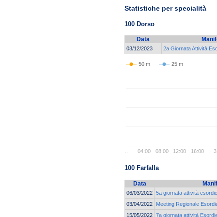
Statistiche per specialità
100 Dorso
Data
Manif
03/12/2023
2a Giornata Attività Es
50 m
25 m
..
04:00
08:00
12:00
16:00
3
100 Farfalla
Data
Mani
06/03/2022
5a giornata attività esordi
03/04/2022
Meeting Regionale Esordie
15/05/2022
7a giornata attività Esordi