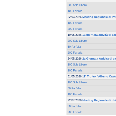
200 Stile Libero
100 Farfalla
22/03/2026
Meeting Regionale di P
100 Farfalla
200 Farfalla
10/05/2026
1a giornata attività di 
200 Stile Libero
50 Farfalla
200 Farfalla
24/05/2026
2a Giornata Attività di 
100 Stile Libero
100 Farfalla
31/05/2026
11° Trofeo “Alberto Cast
100 Stile Libero
50 Farfalla
100 Farfalla
22/07/2026
Meeting Regionale di ch
50 Farfalla
200 Farfalla