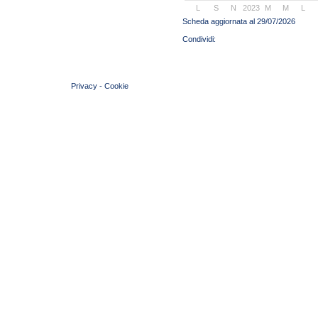
L
S
N
2023
M
M
L
Scheda aggiornata al 29/07/2026
© 2004 Copyright by FIN Veneto - P.Iva 01384031009
Privacy
-
Cookie