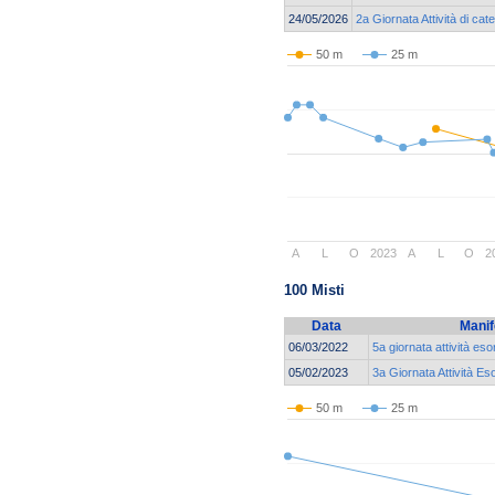
24/05/2026
2a Giornata Attività di c
50 m
25 m
A
L
O
2023
A
L
O
2
100 Misti
Data
Manif
06/03/2022
5a giornata attività eso
05/02/2023
3a Giornata Attività Es
50 m
25 m