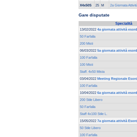
X4x50S
25
M
2a Giornata Attivi
Gare disputate
Specialità
13/02/2022
4a giornata attività esor
50 Farfalla
200 Misti
06/03/2022
5a giornata attività esor
100 Farfalla
100 Misti
Staff. 4x50 Mista
03/04/2022
Meeting Regionale Esord
100 Farfalla
10/04/2022
6a giornata attività esor
200 Stile Libero
50 Farfalla
Staff 4x100 Stile L.
15/05/2022
7a giornata attività Esor
50 Stile Libero
100 Farfalla