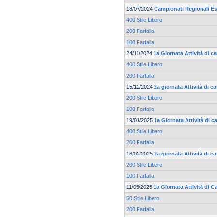
18/07/2024
Campionati Regionali Es
400 Stile Libero
200 Farfalla
100 Farfalla
24/11/2024
1a Giornata Attività di c
400 Stile Libero
200 Farfalla
15/12/2024
2a giornata Attività di c
200 Stile Libero
100 Farfalla
19/01/2025
1a Giornata Attività di c
400 Stile Libero
200 Farfalla
16/02/2025
2a giornata Attività di c
200 Stile Libero
100 Farfalla
11/05/2025
1a Giornata Attività di 
50 Stile Libero
200 Farfalla