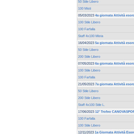
50 Stile Libero
100 Misti
05/03/2023
4a giornata Attività esor
100 Stile Libero
100 Farfalla
Staff 4x100 Mista
16/04/2023
5a giornata Attività esor
50 Stile Libero
200 Stile Libero
07/05/2023
6a giornata Attività esor
100 Stile Libero
100 Farfalla
21/05/2023
7a giornata Attività esor
50 Stile Libero
200 Stile Libero
Staff 4x100 Stile L.
17/06/2023
12° Trofeo CANOVASPOR
100 Farfalla
100 Stile Libero
12/11/2023
1a Giornata Attività Esor