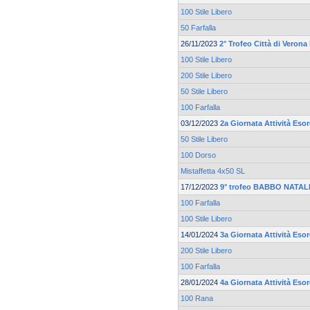
100 Stile Libero
50 Farfalla
26/11/2023
2° Trofeo Città di Verona
100 Stile Libero
200 Stile Libero
50 Stile Libero
100 Farfalla
03/12/2023
2a Giornata Attività Esor
50 Stile Libero
100 Dorso
Mistaffetta 4x50 SL
17/12/2023
9° trofeo BABBO NATALE
100 Farfalla
100 Stile Libero
14/01/2024
3a Giornata Attività Esor
200 Stile Libero
100 Farfalla
28/01/2024
4a Giornata Attività Esor
100 Rana