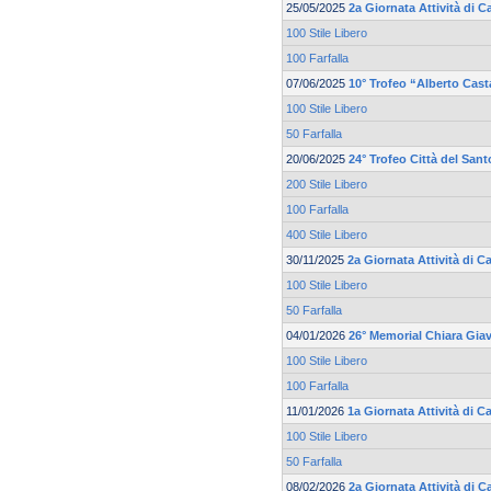
25/05/2025
2a Giornata Attività di 
100 Stile Libero
100 Farfalla
07/06/2025
10° Trofeo “Alberto Cas
100 Stile Libero
50 Farfalla
20/06/2025
24° Trofeo Città del Sant
200 Stile Libero
100 Farfalla
400 Stile Libero
30/11/2025
2a Giornata Attività di C
100 Stile Libero
50 Farfalla
04/01/2026
26° Memorial Chiara Gia
100 Stile Libero
100 Farfalla
11/01/2026
1a Giornata Attività di 
100 Stile Libero
50 Farfalla
08/02/2026
2a Giornata Attività di C