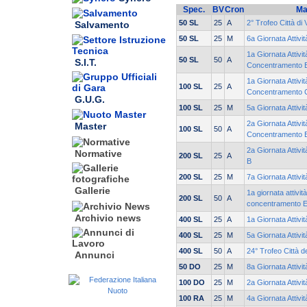
Spec.
BV
Cron
Ma
50 SL
25
A
2° Trofeo Città di
Salvamento
50 SL
25
M
6a Giornata Attivi
1a Giornata Attivi
50 SL
50
A
S.I.T.
Concentramento 
1a Giornata Attivit
100 SL
25
A
Concentramento 
G.U.G.
100 SL
25
M
5a Giornata Attivi
2a Giornata Attivit
Master
100 SL
50
A
Concentramento 
2a Giornata Attivi
Normative
200 SL
25
A
B
200 SL
25
M
7a Giornata Attivi
Gallerie
1a giornata attivit
200 SL
50
A
concentramento 
Archivio news
400 SL
25
A
1a Giornata Attivi
400 SL
25
M
5a Giornata Attivi
400 SL
50
A
24° Trofeo Città d
Annunci
50 DO
25
M
8a Giornata Attivi
100 DO
25
M
2a Giornata Attivi
100 RA
25
M
4a Giornata Attivi