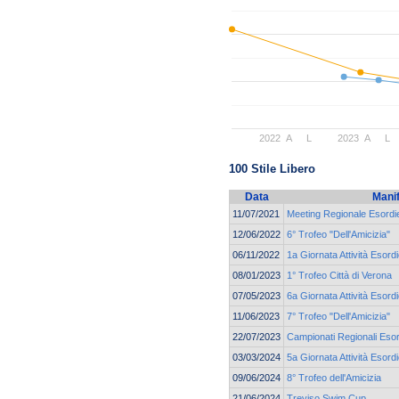
2022
A
L
2023
A
L
100 Stile Libero
Data
Mani
11/07/2021
Meeting Regionale Esordie
12/06/2022
6° Trofeo "Dell'Amicizia"
06/11/2022
1a Giornata Attività Esordi
08/01/2023
1° Trofeo Città di Verona
07/05/2023
6a Giornata Attività Esordi
11/06/2023
7° Trofeo "Dell'Amicizia"
22/07/2023
Campionati Regionali Esor
03/03/2024
5a Giornata Attività Esord
09/06/2024
8° Trofeo dell'Amicizia
21/06/2024
Treviso Swim Cup