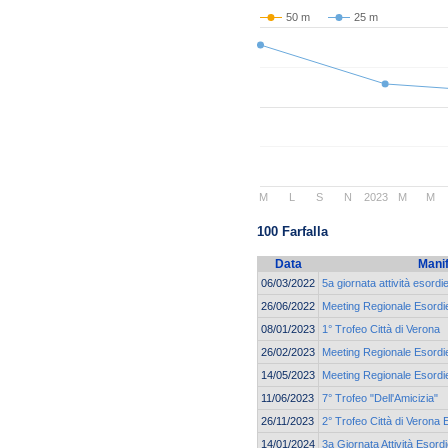
50 m
25 m
M
L
S
N
2023
M
M
100 Farfalla
Data
Mani
06/03/2022
5a giornata attività esordi
26/06/2022
Meeting Regionale Esordie
08/01/2023
1° Trofeo Città di Verona
26/02/2023
Meeting Regionale Esordie
14/05/2023
Meeting Regionale Esordie
11/06/2023
7° Trofeo "Dell'Amicizia"
26/11/2023
2° Trofeo Città di Verona 
14/01/2024
3a Giornata Attività Esordi