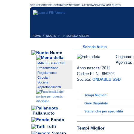
HOME
>
NUOTO
> > SCHEDA ATLETA
Scheda Atleta
Nuoto
Cognome 
Agonista: 
MANIFESTAZIONI
Anno nascita: 2011
Presentazione
Regolamento
Codice F.I.N.: 959292
Circolari
Società:
ONDABLU SSD
Società
Approfondimenti
Tempi Migliori
Gare Disputate
Statistiche per specialità
Pallanuoto
Fondo
Tuffi
Tempi Migliori
Syncro