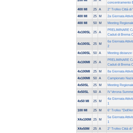
200 MI
50
A
concentramento 
400 MI
25
A
2° Trofeo Città di
400 MI
25
M
2a Giornata Attivi
400 MI
50
M
Meeting Regionale
PRELIMINARE Cam
4x100SL
25
A
Caduti di Brema 
6a Giornata Attivi
4x100SL
25
M
2
4x100SL
50
A
Meeting distanze 
PRELIMINARE Cam
4x100MI
25
A
Caduti di Brema 
4x100MI
25
M
8a Giornata Attivi
4x100MI
50
A
Campionato Nazi
4x50SL
25
M
Meeting Regionale
4x50SL
50
A
IV Verona Summe
4a Giornata Attivi
4x50 MI
25
M
1
100 MI
25
M
6° Trofeo "Dell'Am
5a Giornata Attivi
X4x100M
25
M
1
X4x50M
25
A
2° Trofeo Città di