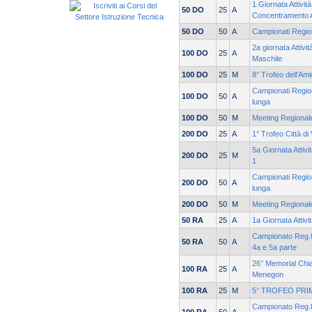
1 Giornata Attivit
50 DO
25
A
Concentramento 
50 DO
50
A
Campionati Region
2a giornata Attivi
100 DO
25
A
Maschile
100 DO
25
M
8° Trofeo dell'Ami
Campionati Region
100 DO
50
A
lunga
100 DO
50
M
Meeting Regionale
200 DO
25
A
1° Trofeo Città di
5a Giornata Attivi
200 DO
25
M
1
Campionati Region
200 DO
50
A
lunga
200 DO
50
M
Meeting Regionale
50 RA
25
A
1a Giornata Attivi
Campionato Reg.le
50 RA
50
A
4a e 5a parte
26° Memorial Chia
100 RA
25
A
Menegon
100 RA
25
M
5° TROFEO PRI
Campionato Reg.le