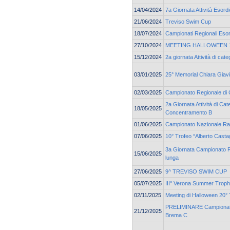
14/04/2024
7a Giornata Attività Esord
21/06/2024
Treviso Swim Cup
18/07/2024
Campionati Regionali Esor
27/10/2024
MEETING HALLOWEEN 19
15/12/2024
2a giornata Attività di ca
03/01/2025
25° Memorial Chiara Giav
02/03/2025
Campionato Regionale di 
2a Giornata Attività di Cat
18/05/2025
Concentramento B
01/06/2025
Campionato Nazionale Ra
07/06/2025
10° Trofeo “Alberto Casta
3a Giornata Campionato Re
15/06/2025
lunga
27/06/2025
9^ TREVISO SWIM CUP
05/07/2025
III° Verona Summer Trop
02/11/2025
Meeting di Halloween 20° 
PRELIMINARE Campionato 
21/12/2025
Brema C