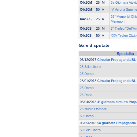
X4x50M
25
M
3a Giornata Attivi
X4x50M
50
A
IV Verona Summe
26° Memorial Chia
X4x50S
25
A
Menegon
X4x50S
25
M
7° Trofeo "Dell'Am
X4x50S
50
A
XXV Trofeo Città 
Gare disputate
Specialità
03/12/2017
Circuito Propaganda BL-
25 Stile Libero
25 Dorso
28/01/2018
Circuito Propaganda BL-
25 Dorso
25 Rana
08/04/2018
4° giornata circuito Pro
25 Nuoto Ostacoli
50 Dorso
06/05/2018
5a giornata Propaganda
50 Stile Libero