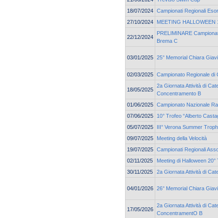
18/07/2024
Campionati Regionali Esor
27/10/2024
MEETING HALLOWEEN 19
PRELIMINARE Campionato 
22/12/2024
Brema C
03/01/2025
25° Memorial Chiara Giav
02/03/2025
Campionato Regionale di 
2a Giornata Attività di Cat
18/05/2025
Concentramento B
01/06/2025
Campionato Nazionale Ra
07/06/2025
10° Trofeo “Alberto Casta
05/07/2025
III° Verona Summer Trop
09/07/2025
Meeting della Velocità
19/07/2025
Campionati Regionali Asso
02/11/2025
Meeting di Halloween 20° 
30/11/2025
2a Giornata Attività di Ca
04/01/2026
26° Memorial Chiara Giav
2a Giornata Attività di Cat
17/05/2026
ConcentramentO B