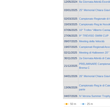
12/05/2024
8a Giornata Attività Esordi
03/01/2025
25° Memorial Chiara Giav
02/03/2025
Campionato Regionale di 
15/03/2025
Campionato Reg.le/ Assolu
07/06/2025
10° Trofeo “Alberto Casta
27/06/2025
9^ TREVISO SWIM CUP
09/07/2025
Meeting della Velocità
19/07/2025
Campionati Regionali Asso
02/11/2025
Meeting di Halloween 20° 
30/11/2025
2a Giornata Attività di Ca
PRELIMINARE Campionato 
21/12/2025
Brema C
04/01/2026
26° Memorial Chiara Giav
Campionato Reg.le di Cate
13/06/2026
parte
04/07/2026
IV Verona Summer Troph
50 m
25 m