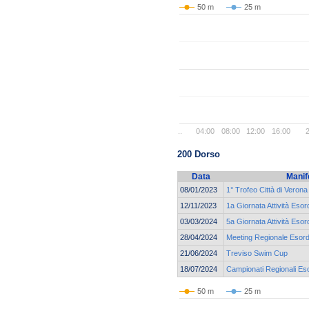
50 m
25 m
..
04:00
08:00
12:00
16:00
2
200 Dorso
Data
Manif
08/01/2023
1° Trofeo Città di Verona
12/11/2023
1a Giornata Attività Esor
03/03/2024
5a Giornata Attività Esor
28/04/2024
Meeting Regionale Esordi
21/06/2024
Treviso Swim Cup
18/07/2024
Campionati Regionali Eso
50 m
25 m