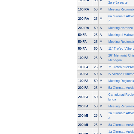
100 RA
50
A
2a e 3a parte
100 RA
50
M
Meeting Regionale
6a Giornata Attivi
200 RA
25
M
2
200 RA
50
A
Meeting distanze 
50 FA
25
A
Meeting di Hallow
50 FA
25
M
Meeting Regionale
50 FA
50
A
11° Trofeo “Alber
26° Memorial Chia
100 FA
25
A
Menegon
100 FA
25
M
7° Trofeo "Dell'Am
100 FA
50
A
IV Verona Summe
100 FA
50
M
Meeting Regionale
200 FA
25
M
5a Giornata Attivi
Campionati Region
200 FA
50
A
lunga
200 FA
50
M
Meeting Regionale
2a Giornata Attivi
200 MI
25
A
A
200 MI
25
M
8a Giornata Attivi
1a Giornata Attivi