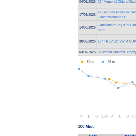
04/01/2026
26° Memorial Chiara Giav
2a Giornata Attività di Cat
17/05/2026
ConcentramentO B
Campionato Reg.le di Cate
14/06/2026
parte
26/06/2026
10^ TREVISO SWIM CUP
04/07/2026
IV Verona Summer Troph
50 m
25 m
A
L
O
2023
A
L
O
20
100 Misti