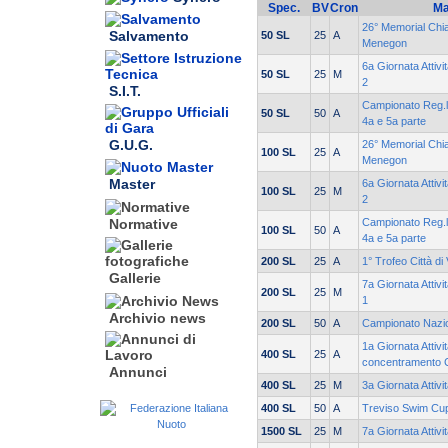
Spec.
BV
Cron
Ma
26° Memorial Chia
Salvamento
50 SL
25
A
Menegon
6a Giornata Attivi
50 SL
25
M
2
S.I.T.
Campionato Reg.le
50 SL
50
A
4a e 5a parte
G.U.G.
26° Memorial Chia
100 SL
25
A
Menegon
Master
6a Giornata Attivi
100 SL
25
M
2
Campionato Reg.le
Normative
100 SL
50
A
4a e 5a parte
200 SL
25
A
1° Trofeo Città di
Gallerie
7a Giornata Attivi
200 SL
25
M
1
Archivio news
200 SL
50
A
Campionato Nazi
1a Giornata Attivit
400 SL
25
A
concentramento 
Annunci
400 SL
25
M
3a Giornata Attivi
400 SL
50
A
Treviso Swim Cu
1500 SL
25
M
7a Giornata Attivi