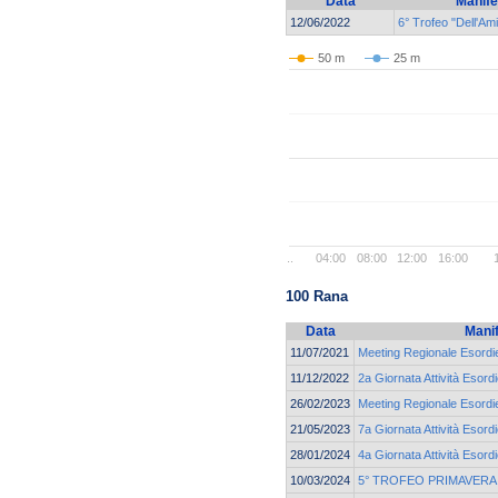
Data
Manife
12/06/2022
6° Trofeo "Dell'Ami
50 m
25 m
..
04:00
08:00
12:00
16:00
100 Rana
Data
Mani
11/07/2021
Meeting Regionale Esordie
11/12/2022
2a Giornata Attività Esordi
26/02/2023
Meeting Regionale Esordie
21/05/2023
7a Giornata Attività Esordi
28/01/2024
4a Giornata Attività Esord
10/03/2024
5° TROFEO PRIMAVERA