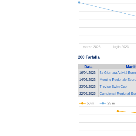
marzo 2023
luglio 2023
200 Farfalla
Data
Manif
16/04/2023
5a Giornata Attività Esor
14/05/2023
Meeting Regionale Esordi
23/06/2023
Treviso Swim Cup
22/07/2023
Campionati Regionali Eso
50 m
25 m