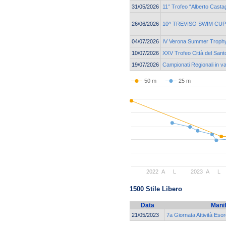
31/05/2026
11° Trofeo “Alberto Casta
26/06/2026
10^ TREVISO SWIM CUP
04/07/2026
IV Verona Summer Troph
10/07/2026
XXV Trofeo Città del Sant
19/07/2026
Campionati Regionali in v
50 m
25 m
2022
A
L
2023
A
L
1500 Stile Libero
Data
Mani
21/05/2023
7a Giornata Attività Esor