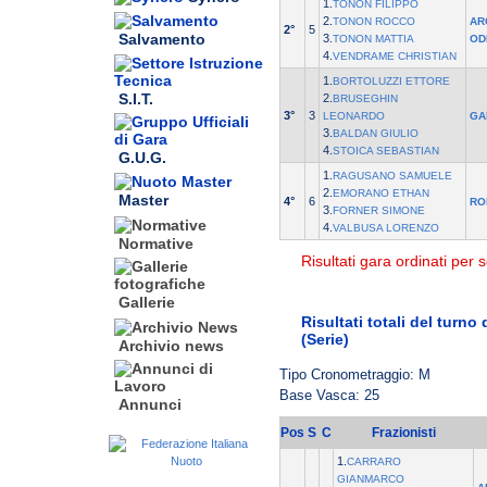
1.
TONON FILIPPO
2.
TONON ROCCO
AR
2°
5
Salvamento
3.
TONON MATTIA
OD
4.
VENDRAME CHRISTIAN
1.
BORTOLUZZI ETTORE
S.I.T.
2.
BRUSEGHIN
3°
3
LEONARDO
GA
3.
BALDAN GIULIO
4.
STOICA SEBASTIAN
G.U.G.
1.
RAGUSANO SAMUELE
2.
EMORANO ETHAN
Master
4°
6
RO
3.
FORNER SIMONE
4.
VALBUSA LORENZO
Normative
Risultati gara ordinati per s
Gallerie
Risultati totali del turno
(Serie)
Archivio news
Tipo Cronometraggio: M
Base Vasca: 25
Annunci
Pos
S
C
Frazionisti
1.
CARRARO
GIANMARCO