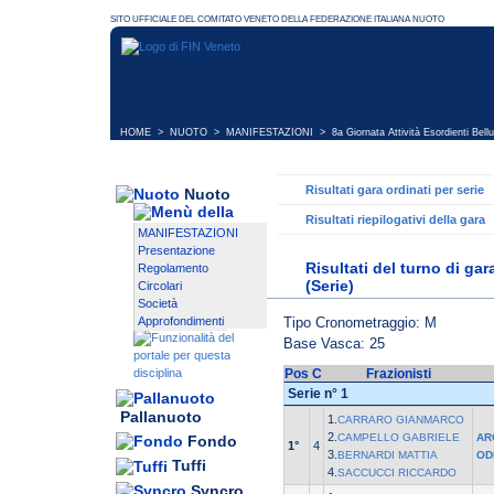
HOME
>
NUOTO
>
MANIFESTAZIONI
>
8a Giornata Attività Esordienti Bell
Risultati gara ordinati per serie
Nuoto
Risultati riepilogativi della gara
MANIFESTAZIONI
Presentazione
Risultati del turno di ga
Regolamento
(Serie)
Circolari
Società
Tipo Cronometraggio: M
Approfondimenti
Base Vasca: 25
Pos
C
Frazionisti
Serie n° 1
Pallanuoto
1.
CARRARO GIANMARCO
2.
CAMPELLO GABRIELE
AR
Fondo
1°
4
3.
BERNARDI MATTIA
OD
Tuffi
4.
SACCUCCI RICCARDO
Syncro