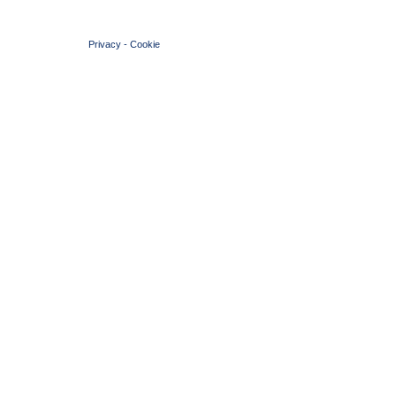
© 2004 Copyright by FIN Veneto - P.Iva 01384031009
Privacy
-
Cookie