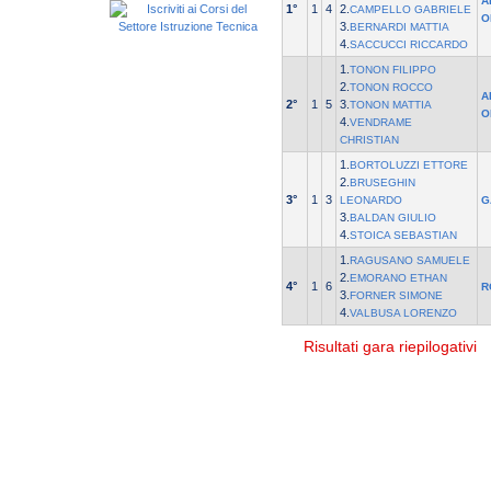
A
1°
1
4
2.
CAMPELLO GABRIELE
O
3.
BERNARDI MATTIA
4.
SACCUCCI RICCARDO
1.
TONON FILIPPO
2.
TONON ROCCO
A
2°
1
5
3.
TONON MATTIA
O
4.
VENDRAME
CHRISTIAN
1.
BORTOLUZZI ETTORE
2.
BRUSEGHIN
3°
1
3
LEONARDO
G
3.
BALDAN GIULIO
4.
STOICA SEBASTIAN
1.
RAGUSANO SAMUELE
2.
EMORANO ETHAN
4°
1
6
R
3.
FORNER SIMONE
4.
VALBUSA LORENZO
Risultati gara riepilogativi